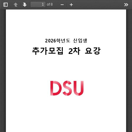
of 8
Toggle
Previous
Next
Zoom
Zoom
Too
Sidebar
Out
In
2026
학년도 
신입생
2
추가모집 
차 
요강