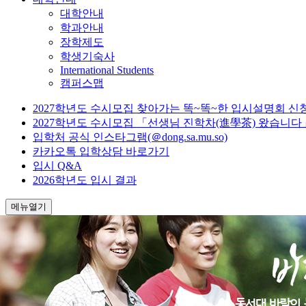
대학안내
학과안내
장학제도
학생기숙사
International Students
캠퍼스맵
2027학년도 수시모집 찾아가는 똑~똑~한 입시설명회 신
2027학년도 수시모집 「선생님 진학차(進學茶) 왔습니다
입학처 공식 인스타그램(＠dong.sa.mu.so)
카카오톡 입학상담 바로가기
입시 Q&A
2026학년도 입시 결과
메뉴열기