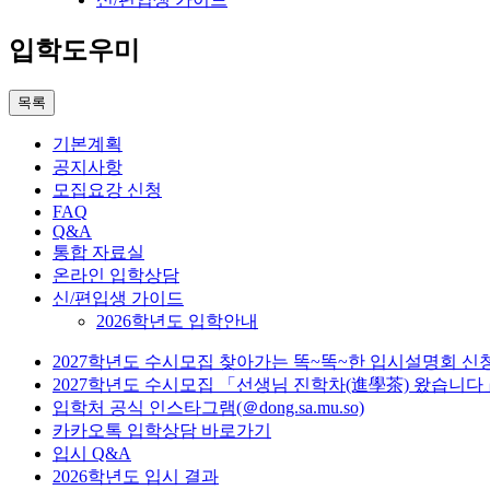
입학도우미
목록
기본계획
공지사항
모집요강 신청
FAQ
Q&A
통합 자료실
온라인 입학상담
신/편입생 가이드
2026학년도 입학안내
2027학년도 수시모집 찾아가는 똑~똑~한 입시설명회 신
2027학년도 수시모집 「선생님 진학차(進學茶) 왔습니다
입학처 공식 인스타그램(＠dong.sa.mu.so)
카카오톡 입학상담 바로가기
입시 Q&A
2026학년도 입시 결과