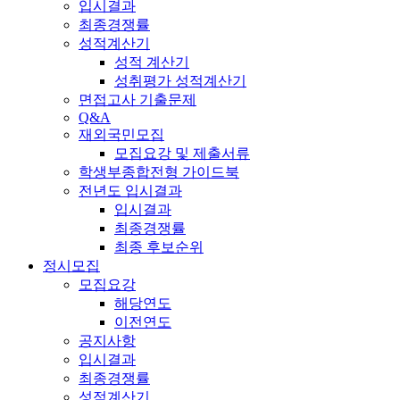
입시결과
최종경쟁률
성적계산기
성적 계산기
성취평가 성적계산기
면접고사 기출문제
Q&A
재외국민모집
모집요강 및 제출서류
학생부종합전형 가이드북
전년도 입시결과
입시결과
최종경쟁률
최종 후보순위
정시모집
모집요강
해당연도
이전연도
공지사항
입시결과
최종경쟁률
성적계산기