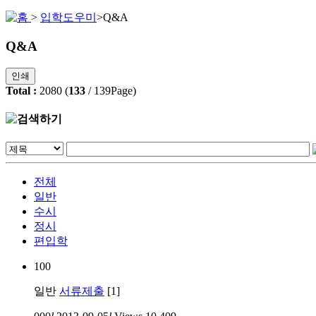
>
입학도우미
>
Q&A
Q&A
인쇄
Total :
2080
(
133
/
139
Page)
전체
일반
수시
정시
편입학
100
일반
서류제출
[1]