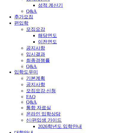
성적 계산기
Q&A
추가모집
편입학
모집요강
해당연도
이전연도
공지사항
입시결과
최종경쟁률
Q&A
입학도우미
기본계획
공지사항
모집요강 신청
FAQ
Q&A
통합 자료실
온라인 입학상담
신/편입생 가이드
2026학년도 입학안내
대학안내