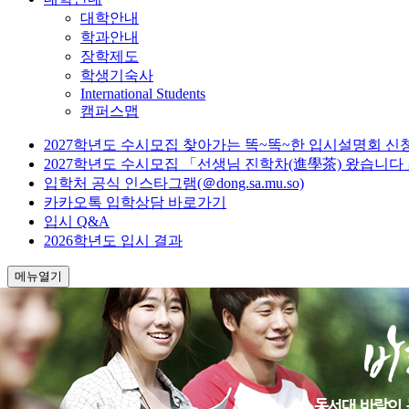
대학안내
학과안내
장학제도
학생기숙사
International Students
캠퍼스맵
2027학년도 수시모집 찾아가는 똑~똑~한 입시설명회 신
2027학년도 수시모집 「선생님 진학차(進學茶) 왔습니다
입학처 공식 인스타그램(＠dong.sa.mu.so)
카카오톡 입학상담 바로가기
입시 Q&A
2026학년도 입시 결과
메뉴열기