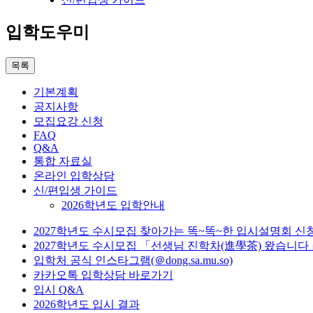
입학도우미
목록
기본계획
공지사항
모집요강 신청
FAQ
Q&A
통합 자료실
온라인 입학상담
신/편입생 가이드
2026학년도 입학안내
2027학년도 수시모집 찾아가는 똑~똑~한 입시설명회 신
2027학년도 수시모집 「선생님 진학차(進學茶) 왔습니다
입학처 공식 인스타그램(＠dong.sa.mu.so)
카카오톡 입학상담 바로가기
입시 Q&A
2026학년도 입시 결과