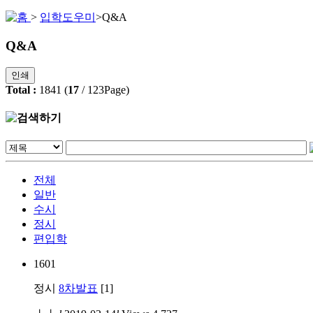
>
입학도우미
>
Q&A
Q&A
인쇄
Total :
1841
(
17
/
123
Page)
전체
일반
수시
정시
편입학
1601
정시
8차발표
[1]