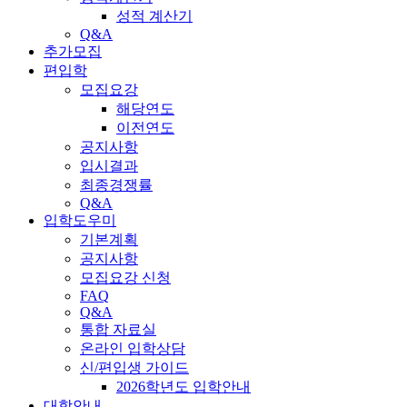
성적 계산기
Q&A
추가모집
편입학
모집요강
해당연도
이전연도
공지사항
입시결과
최종경쟁률
Q&A
입학도우미
기본계획
공지사항
모집요강 신청
FAQ
Q&A
통합 자료실
온라인 입학상담
신/편입생 가이드
2026학년도 입학안내
대학안내