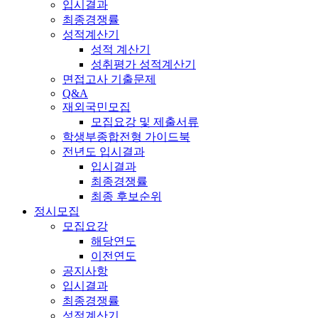
입시결과
최종경쟁률
성적계산기
성적 계산기
성취평가 성적계산기
면접고사 기출문제
Q&A
재외국민모집
모집요강 및 제출서류
학생부종합전형 가이드북
전년도 입시결과
입시결과
최종경쟁률
최종 후보순위
정시모집
모집요강
해당연도
이전연도
공지사항
입시결과
최종경쟁률
성적계산기