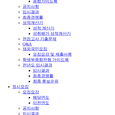
종합가이드북
공지사항
입시결과
최종경쟁률
성적계산기
성적 계산기
성취평가 성적계산기
면접고사 기출문제
Q&A
재외국민모집
모집요강 및 제출서류
학생부종합전형 가이드북
전년도 입시결과
입시결과
최종경쟁률
최종 후보순위
정시모집
모집요강
해당연도
이전연도
공지사항
입시결과