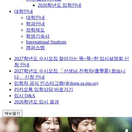
2026학년도 입학안내
대학안내
대학안내
학과안내
장학제도
학생기숙사
International Students
캠퍼스맵
2027학년도 수시모집 찾아가는 똑~똑~한 입시설명회 신
청 안내
2027학년도 수시모집 「선생님 진학차(進學茶) 왔습니
다」 신청 안내
입학처 공식 인스타그램(＠dong.sa.mu.so)
카카오톡 입학상담 바로가기
입시 Q&A
2026학년도 입시 결과
메뉴열기