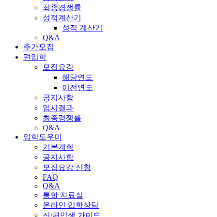
최종경쟁률
성적계산기
성적 계산기
Q&A
추가모집
편입학
모집요강
해당연도
이전연도
공지사항
입시결과
최종경쟁률
Q&A
입학도우미
기본계획
공지사항
모집요강 신청
FAQ
Q&A
통합 자료실
온라인 입학상담
신/편입생 가이드