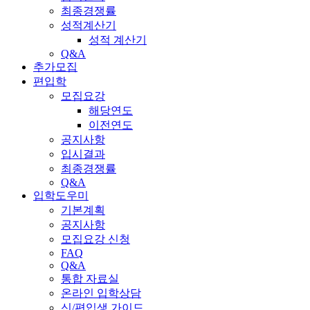
최종경쟁률
성적계산기
성적 계산기
Q&A
추가모집
편입학
모집요강
해당연도
이전연도
공지사항
입시결과
최종경쟁률
Q&A
입학도우미
기본계획
공지사항
모집요강 신청
FAQ
Q&A
통합 자료실
온라인 입학상담
신/편입생 가이드