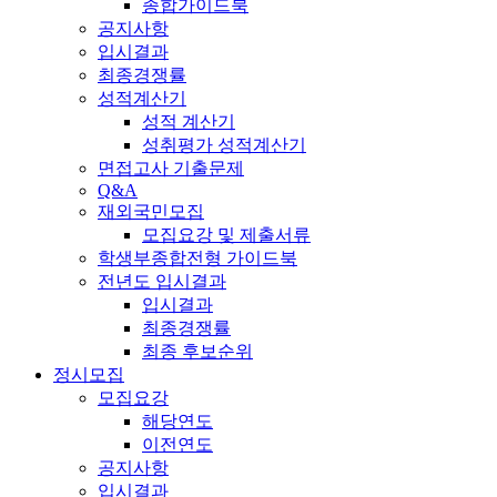
종합가이드북
공지사항
입시결과
최종경쟁률
성적계산기
성적 계산기
성취평가 성적계산기
면접고사 기출문제
Q&A
재외국민모집
모집요강 및 제출서류
학생부종합전형 가이드북
전년도 입시결과
입시결과
최종경쟁률
최종 후보순위
정시모집
모집요강
해당연도
이전연도
공지사항
입시결과