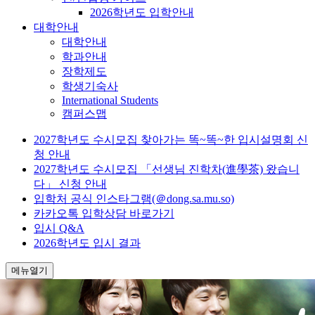
2026학년도 입학안내
대학안내
대학안내
학과안내
장학제도
학생기숙사
International Students
캠퍼스맵
2027학년도 수시모집 찾아가는 똑~똑~한 입시설명회 신
청 안내
2027학년도 수시모집 「선생님 진학차(進學茶) 왔습니
다」 신청 안내
입학처 공식 인스타그램(＠dong.sa.mu.so)
카카오톡 입학상담 바로가기
입시 Q&A
2026학년도 입시 결과
메뉴열기