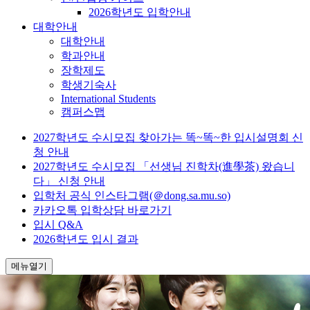
2026학년도 입학안내
대학안내
대학안내
학과안내
장학제도
학생기숙사
International Students
캠퍼스맵
2027학년도 수시모집 찾아가는 똑~똑~한 입시설명회 신
청 안내
2027학년도 수시모집 「선생님 진학차(進學茶) 왔습니
다」 신청 안내
입학처 공식 인스타그램(＠dong.sa.mu.so)
카카오톡 입학상담 바로가기
입시 Q&A
2026학년도 입시 결과
메뉴열기