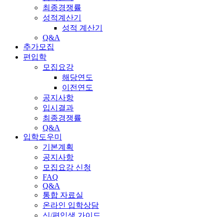
최종경쟁률
성적계산기
성적 계산기
Q&A
추가모집
편입학
모집요강
해당연도
이전연도
공지사항
입시결과
최종경쟁률
Q&A
입학도우미
기본계획
공지사항
모집요강 신청
FAQ
Q&A
통합 자료실
온라인 입학상담
신/편입생 가이드