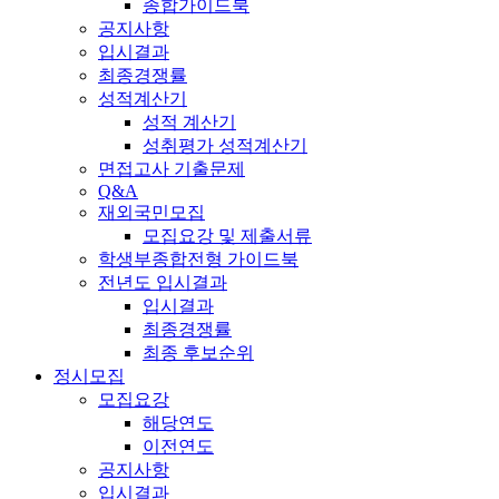
종합가이드북
공지사항
입시결과
최종경쟁률
성적계산기
성적 계산기
성취평가 성적계산기
면접고사 기출문제
Q&A
재외국민모집
모집요강 및 제출서류
학생부종합전형 가이드북
전년도 입시결과
입시결과
최종경쟁률
최종 후보순위
정시모집
모집요강
해당연도
이전연도
공지사항
입시결과