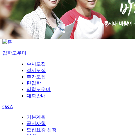
입학도우미
수시모집
정시모집
추가모집
편입학
입학도우미
대학안내
Q&A
기본계획
공지사항
모집요강 신청