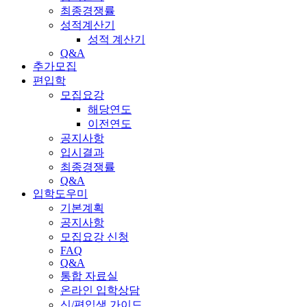
최종경쟁률
성적계산기
성적 계산기
Q&A
추가모집
편입학
모집요강
해당연도
이전연도
공지사항
입시결과
최종경쟁률
Q&A
입학도우미
기본계획
공지사항
모집요강 신청
FAQ
Q&A
통합 자료실
온라인 입학상담
신/편입생 가이드