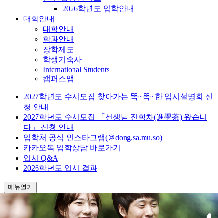
2026학년도 입학안내
대학안내
대학안내
학과안내
장학제도
학생기숙사
International Students
캠퍼스맵
2027학년도 수시모집 찾아가는 똑~똑~한 입시설명회 신
청 안내
2027학년도 수시모집 「선생님 진학차(進學茶) 왔습니
다」 신청 안내
입학처 공식 인스타그램(＠dong.sa.mu.so)
카카오톡 입학상담 바로가기
입시 Q&A
2026학년도 입시 결과
메뉴열기