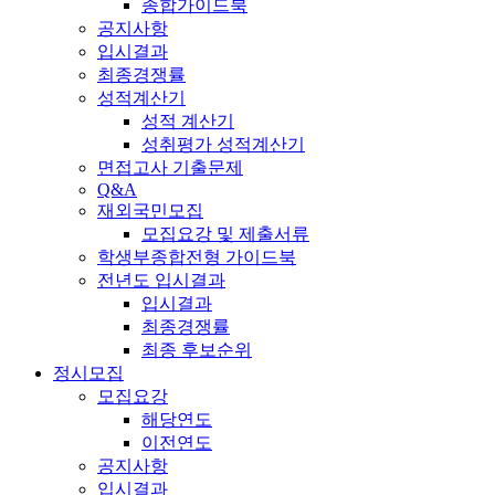
종합가이드북
공지사항
입시결과
최종경쟁률
성적계산기
성적 계산기
성취평가 성적계산기
면접고사 기출문제
Q&A
재외국민모집
모집요강 및 제출서류
학생부종합전형 가이드북
전년도 입시결과
입시결과
최종경쟁률
최종 후보순위
정시모집
모집요강
해당연도
이전연도
공지사항
입시결과