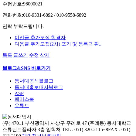
수험번호:96000021
전화번호:010-9331-6892 / 010-9558-6892
연락 부탁드립니다.
이전글
추가모집 합격자
다음글
추가모집(2차) 포기 및 등록금 환..
목록
글쓰기
수정
삭제
블로그&SNS 바로가기
동서대공식블로그
동서대홍보대사블로그
ASP
페이스북
유튜브
(우) 47011 부산광역시 사상구 주례로 47 (주례동) 동서대학교
스튜던트플라자 3층 입학처
TEL : 051) 320-2115~8
FAX : 051)
313-2190
개인정보보호방침