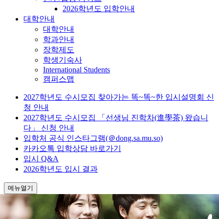
2026학년도 입학안내
대학안내
대학안내
학과안내
장학제도
학생기숙사
International Students
캠퍼스맵
2027학년도 수시모집 찾아가는 똑~똑~한 입시설명회 신
청 안내
2027학년도 수시모집 「선생님 진학차(進學茶) 왔습니
다」 신청 안내
입학처 공식 인스타그램(＠dong.sa.mu.so)
카카오톡 입학상담 바로가기
입시 Q&A
2026학년도 입시 결과
메뉴열기