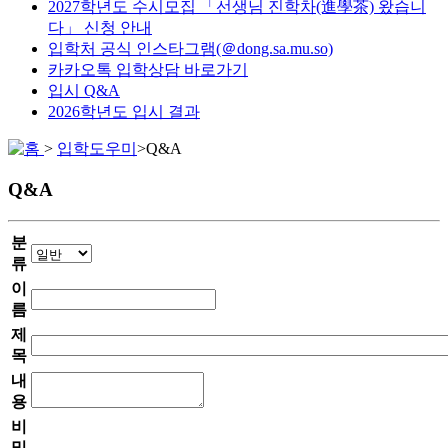
2027학년도 수시모집 「선생님 진학차(進學茶) 왔습니
다」 신청 안내
입학처 공식 인스타그램(＠dong.sa.mu.so)
카카오톡 입학상담 바로가기
입시 Q&A
2026학년도 입시 결과
>
입학도우미
>
Q&A
Q&A
분
류
이
름
제
목
내
용
비
밀