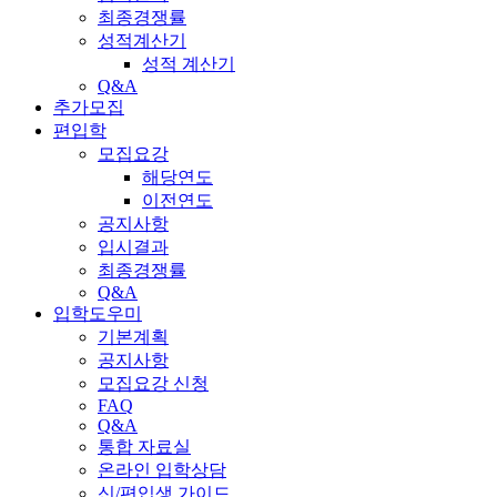
최종경쟁률
성적계산기
성적 계산기
Q&A
추가모집
편입학
모집요강
해당연도
이전연도
공지사항
입시결과
최종경쟁률
Q&A
입학도우미
기본계획
공지사항
모집요강 신청
FAQ
Q&A
통합 자료실
온라인 입학상담
신/편입생 가이드