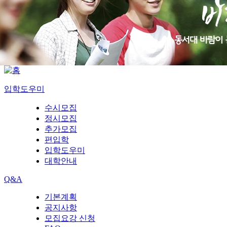
입학도우미
수시모집
정시모집
추가모집
편입학
입학도우미
대학안내
Q&A
기본계획
공지사항
모집요강 신청