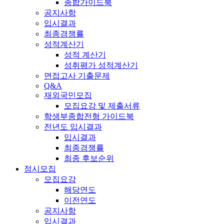
종합가이드북
공지사항
입시결과
최종경쟁률
성적계산기
성적 계산기
성취평가 성적계산기
면접고사 기출문제
Q&A
재외국민모집
모집요강 및 제출서류
학생부종합전형 가이드북
전년도 입시결과
입시결과
최종경쟁률
최종 후보순위
정시모집
모집요강
해당연도
이전연도
공지사항
입시결과