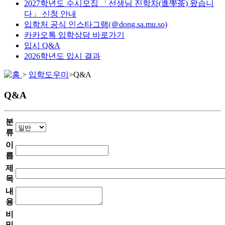
2027학년도 수시모집 「선생님 진학차(進學茶) 왔습니
다」 신청 안내
입학처 공식 인스타그램(＠dong.sa.mu.so)
카카오톡 입학상담 바로가기
입시 Q&A
2026학년도 입시 결과
>
입학도우미
>
Q&A
Q&A
분
류
이
름
제
목
내
용
비
밀