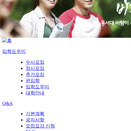
입학도우미
수시모집
정시모집
추가모집
편입학
입학도우미
대학안내
Q&A
기본계획
공지사항
모집요강 신청