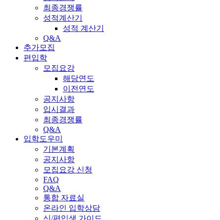
최종경쟁률
성적계산기
성적 계산기
Q&A
추가모집
편입학
모집요강
해당연도
이전연도
공지사항
입시결과
최종경쟁률
Q&A
입학도우미
기본계획
공지사항
모집요강 신청
FAQ
Q&A
통합 자료실
온라인 입학상담
신/편입생 가이드