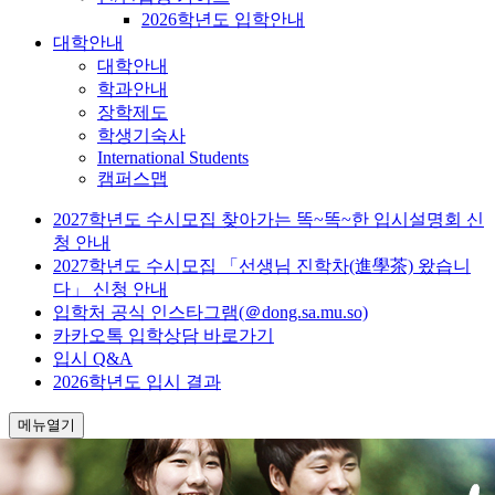
2026학년도 입학안내
대학안내
대학안내
학과안내
장학제도
학생기숙사
International Students
캠퍼스맵
2027학년도 수시모집 찾아가는 똑~똑~한 입시설명회 신
청 안내
2027학년도 수시모집 「선생님 진학차(進學茶) 왔습니
다」 신청 안내
입학처 공식 인스타그램(＠dong.sa.mu.so)
카카오톡 입학상담 바로가기
입시 Q&A
2026학년도 입시 결과
메뉴열기