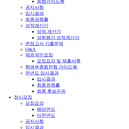
종합가이드북
공지사항
입시결과
최종경쟁률
성적계산기
성적 계산기
성취평가 성적계산기
면접고사 기출문제
Q&A
재외국민모집
모집요강 및 제출서류
학생부종합전형 가이드북
전년도 입시결과
입시결과
최종경쟁률
최종 후보순위
정시모집
모집요강
해당연도
이전연도
공지사항
입시결과