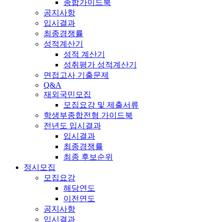
종합가이드북
공지사항
입시결과
최종경쟁률
성적계산기
성적 계산기
성취평가 성적계산기
면접고사 기출문제
Q&A
재외국민모집
모집요강 및 제출서류
학생부종합전형 가이드북
전년도 입시결과
입시결과
최종경쟁률
최종 후보순위
정시모집
모집요강
해당연도
이전연도
공지사항
입시결과