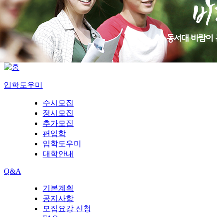
입학도우미
수시모집
정시모집
추가모집
편입학
입학도우미
대학안내
Q&A
기본계획
공지사항
모집요강 신청