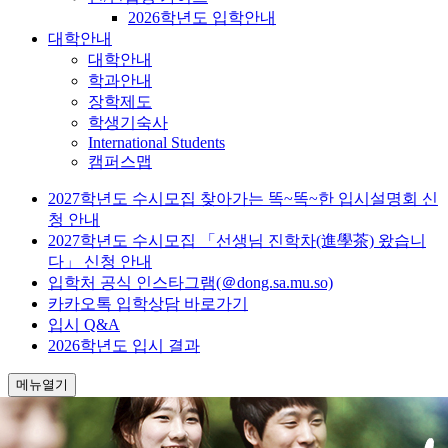
2026학년도 입학안내
대학안내
대학안내
학과안내
장학제도
학생기숙사
International Students
캠퍼스맵
2027학년도 수시모집 찾아가는 똑~똑~한 입시설명회 신
청 안내
2027학년도 수시모집 「선생님 진학차(進學茶) 왔습니
다」 신청 안내
입학처 공식 인스타그램(＠dong.sa.mu.so)
카카오톡 입학상담 바로가기
입시 Q&A
2026학년도 입시 결과
메뉴열기