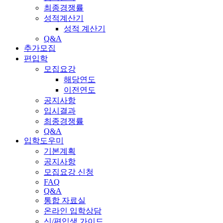
최종경쟁률
성적계산기
성적 계산기
Q&A
추가모집
편입학
모집요강
해당연도
이전연도
공지사항
입시결과
최종경쟁률
Q&A
입학도우미
기본계획
공지사항
모집요강 신청
FAQ
Q&A
통합 자료실
온라인 입학상담
신/편입생 가이드