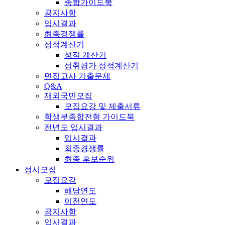
종합가이드북
공지사항
입시결과
최종경쟁률
성적계산기
성적 계산기
성취평가 성적계산기
면접고사 기출문제
Q&A
재외국민모집
모집요강 및 제출서류
학생부종합전형 가이드북
전년도 입시결과
입시결과
최종경쟁률
최종 후보순위
정시모집
모집요강
해당연도
이전연도
공지사항
입시결과