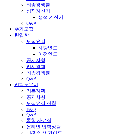
최종경쟁률
성적계산기
성적 계산기
Q&A
추가모집
편입학
모집요강
해당연도
이전연도
공지사항
입시결과
최종경쟁률
Q&A
입학도우미
기본계획
공지사항
모집요강 신청
FAQ
Q&A
통합 자료실
온라인 입학상담
신/편입생 가이드