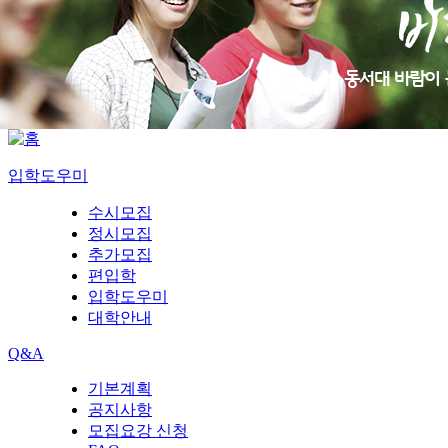
입학도우미
수시모집
정시모집
추가모집
편입학
입학도우미
대학안내
Q&A
기본계획
공지사항
모집요강 신청