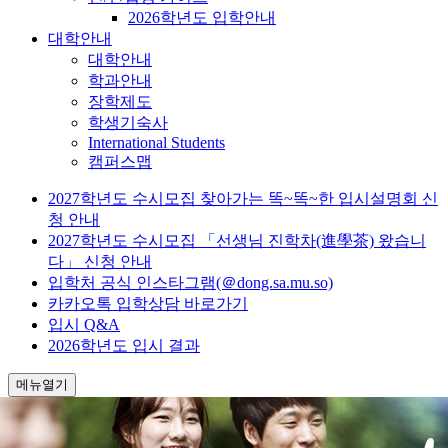
2026학년도 입학안내
대학안내
대학안내
학과안내
장학제도
학생기숙사
International Students
캠퍼스맵
2027학년도 수시모집 찾아가는 똑~똑~한 입시설명회 신
청 안내
2027학년도 수시모집 「선생님 진학차(進學茶) 왔습니
다」 신청 안내
입학처 공식 인스타그램(＠dong.sa.mu.so)
카카오톡 입학상담 바로가기
입시 Q&A
2026학년도 입시 결과
메뉴열기