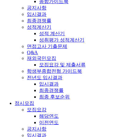
종합가이드북
공지사항
입시결과
최종경쟁률
성적계산기
성적 계산기
성취평가 성적계산기
면접고사 기출문제
Q&A
재외국민모집
모집요강 및 제출서류
학생부종합전형 가이드북
전년도 입시결과
입시결과
최종경쟁률
최종 후보순위
정시모집
모집요강
해당연도
이전연도
공지사항
입시결과