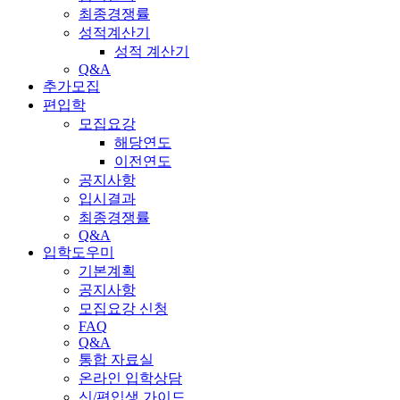
최종경쟁률
성적계산기
성적 계산기
Q&A
추가모집
편입학
모집요강
해당연도
이전연도
공지사항
입시결과
최종경쟁률
Q&A
입학도우미
기본계획
공지사항
모집요강 신청
FAQ
Q&A
통합 자료실
온라인 입학상담
신/편입생 가이드