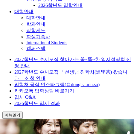
2026학년도 입학안내
대학안내
대학안내
학과안내
장학제도
학생기숙사
International Students
캠퍼스맵
2027학년도 수시모집 찾아가는 똑~똑~한 입시설명회 신
청 안내
2027학년도 수시모집 「선생님 진학차(進學茶) 왔습니
다」 신청 안내
입학처 공식 인스타그램(＠dong.sa.mu.so)
카카오톡 입학상담 바로가기
입시 Q&A
2026학년도 입시 결과
메뉴열기