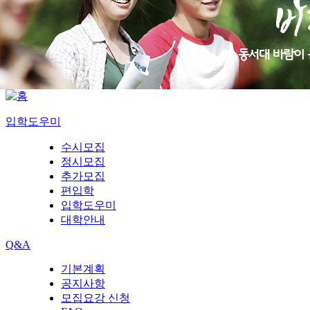
입학도우미
수시모집
정시모집
추가모집
편입학
입학도우미
대학안내
Q&A
기본계획
공지사항
모집요강 신청