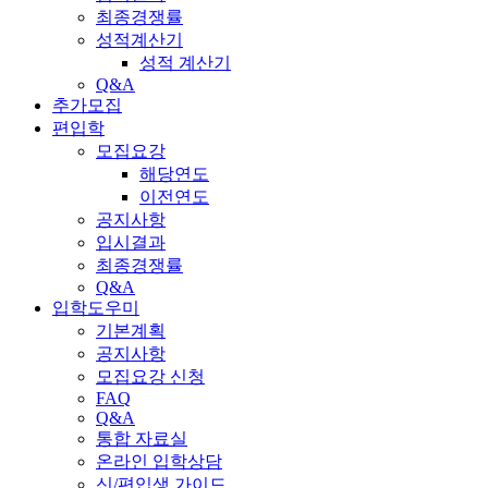
최종경쟁률
성적계산기
성적 계산기
Q&A
추가모집
편입학
모집요강
해당연도
이전연도
공지사항
입시결과
최종경쟁률
Q&A
입학도우미
기본계획
공지사항
모집요강 신청
FAQ
Q&A
통합 자료실
온라인 입학상담
신/편입생 가이드