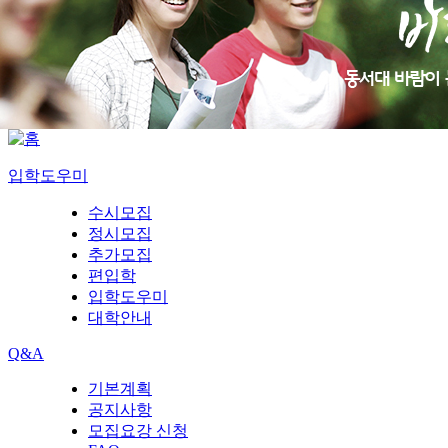
입학도우미
수시모집
정시모집
추가모집
편입학
입학도우미
대학안내
Q&A
기본계획
공지사항
모집요강 신청