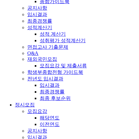
종합가이드북
공지사항
입시결과
최종경쟁률
성적계산기
성적 계산기
성취평가 성적계산기
면접고사 기출문제
Q&A
재외국민모집
모집요강 및 제출서류
학생부종합전형 가이드북
전년도 입시결과
입시결과
최종경쟁률
최종 후보순위
정시모집
모집요강
해당연도
이전연도
공지사항
입시결과