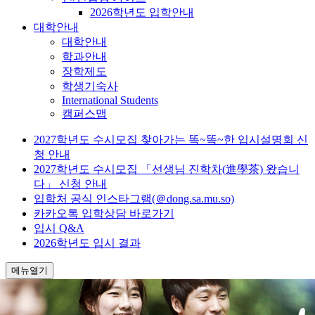
2026학년도 입학안내
대학안내
대학안내
학과안내
장학제도
학생기숙사
International Students
캠퍼스맵
2027학년도 수시모집 찾아가는 똑~똑~한 입시설명회 신
청 안내
2027학년도 수시모집 「선생님 진학차(進學茶) 왔습니
다」 신청 안내
입학처 공식 인스타그램(＠dong.sa.mu.so)
카카오톡 입학상담 바로가기
입시 Q&A
2026학년도 입시 결과
메뉴열기