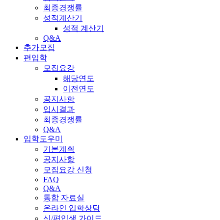
최종경쟁률
성적계산기
성적 계산기
Q&A
추가모집
편입학
모집요강
해당연도
이전연도
공지사항
입시결과
최종경쟁률
Q&A
입학도우미
기본계획
공지사항
모집요강 신청
FAQ
Q&A
통합 자료실
온라인 입학상담
신/편입생 가이드