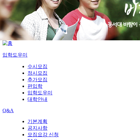
입학도우미
수시모집
정시모집
추가모집
편입학
입학도우미
대학안내
Q&A
기본계획
공지사항
모집요강 신청