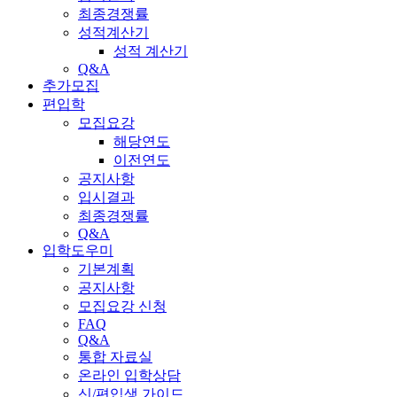
최종경쟁률
성적계산기
성적 계산기
Q&A
추가모집
편입학
모집요강
해당연도
이전연도
공지사항
입시결과
최종경쟁률
Q&A
입학도우미
기본계획
공지사항
모집요강 신청
FAQ
Q&A
통합 자료실
온라인 입학상담
신/편입생 가이드