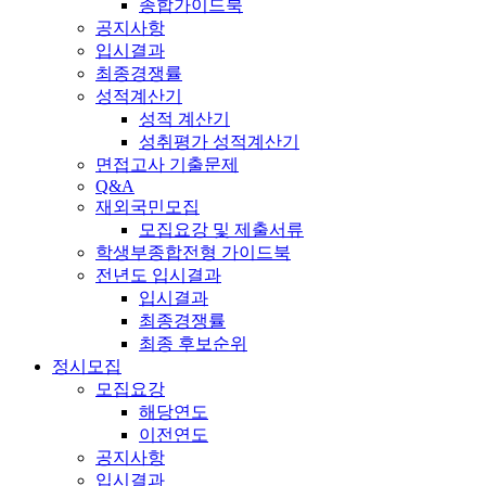
종합가이드북
공지사항
입시결과
최종경쟁률
성적계산기
성적 계산기
성취평가 성적계산기
면접고사 기출문제
Q&A
재외국민모집
모집요강 및 제출서류
학생부종합전형 가이드북
전년도 입시결과
입시결과
최종경쟁률
최종 후보순위
정시모집
모집요강
해당연도
이전연도
공지사항
입시결과