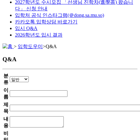
2027학년도 수시모집 「선생님 진학차(進學茶) 왔습니
다」 신청 안내
입학처 공식 인스타그램(＠dong.sa.mu.so)
카카오톡 입학상담 바로가기
입시 Q&A
2026학년도 입시 결과
>
입학도우미
>
Q&A
Q&A
분
류
이
름
제
목
내
용
비
밀