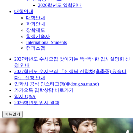
2026학년도 입학안내
대학안내
대학안내
학과안내
장학제도
학생기숙사
International Students
캠퍼스맵
2027학년도 수시모집 찾아가는 똑~똑~한 입시설명회 신
청 안내
2027학년도 수시모집 「선생님 진학차(進學茶) 왔습니
다」 신청 안내
입학처 공식 인스타그램(＠dong.sa.mu.so)
카카오톡 입학상담 바로가기
입시 Q&A
2026학년도 입시 결과
메뉴열기