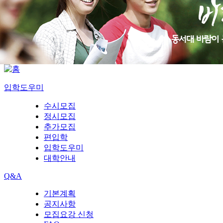
입학도우미
수시모집
정시모집
추가모집
편입학
입학도우미
대학안내
Q&A
기본계획
공지사항
모집요강 신청