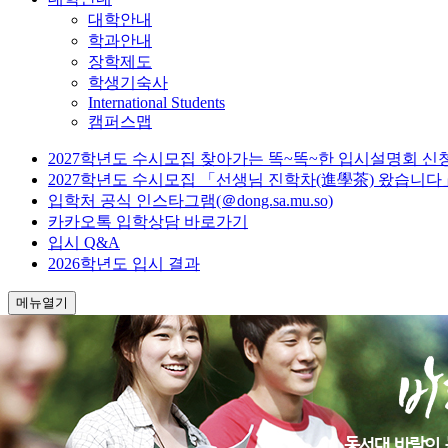
대학안내
학과안내
장학제도
학생기숙사
International Students
캠퍼스맵
2027학년도 수시모집 찾아가는 똑~똑~한 입시설명회 신
2027학년도 수시모집 「선생님 진학차(進學茶) 왔습니다
입학처 공식 인스타그램(＠dong.sa.mu.so)
카카오톡 입학상담 바로가기
입시 Q&A
2026학년도 입시 결과
메뉴열기