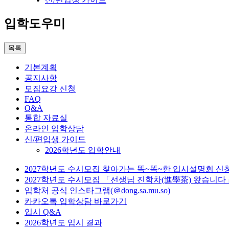
입학도우미
목록
기본계획
공지사항
모집요강 신청
FAQ
Q&A
통합 자료실
온라인 입학상담
신/편입생 가이드
2026학년도 입학안내
2027학년도 수시모집 찾아가는 똑~똑~한 입시설명회 신
2027학년도 수시모집 「선생님 진학차(進學茶) 왔습니다
입학처 공식 인스타그램(＠dong.sa.mu.so)
카카오톡 입학상담 바로가기
입시 Q&A
2026학년도 입시 결과