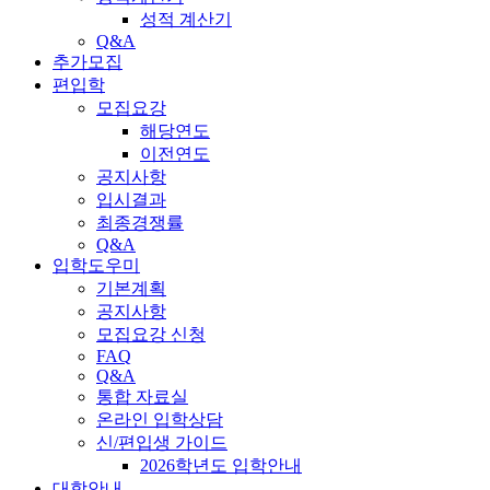
성적 계산기
Q&A
추가모집
편입학
모집요강
해당연도
이전연도
공지사항
입시결과
최종경쟁률
Q&A
입학도우미
기본계획
공지사항
모집요강 신청
FAQ
Q&A
통합 자료실
온라인 입학상담
신/편입생 가이드
2026학년도 입학안내
대학안내