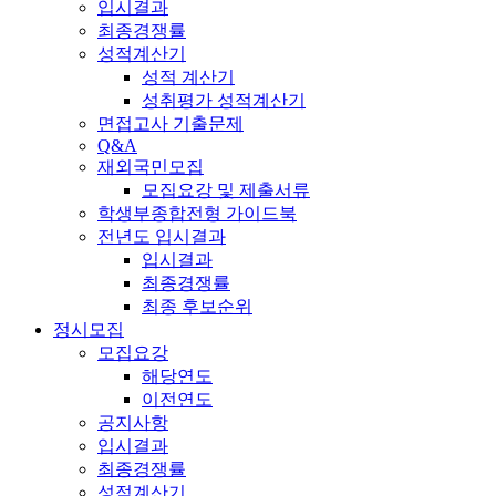
입시결과
최종경쟁률
성적계산기
성적 계산기
성취평가 성적계산기
면접고사 기출문제
Q&A
재외국민모집
모집요강 및 제출서류
학생부종합전형 가이드북
전년도 입시결과
입시결과
최종경쟁률
최종 후보순위
정시모집
모집요강
해당연도
이전연도
공지사항
입시결과
최종경쟁률
성적계산기