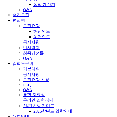
성적 계산기
Q&A
추가모집
편입학
모집요강
해당연도
이전연도
공지사항
입시결과
최종경쟁률
Q&A
입학도우미
기본계획
공지사항
모집요강 신청
FAQ
Q&A
통합 자료실
온라인 입학상담
신/편입생 가이드
2026학년도 입학안내
대학안내