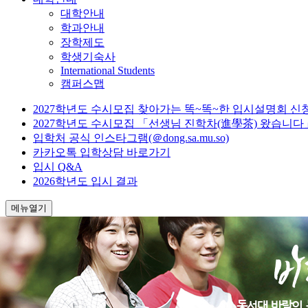
대학안내
학과안내
장학제도
학생기숙사
International Students
캠퍼스맵
2027학년도 수시모집 찾아가는 똑~똑~한 입시설명회 신
2027학년도 수시모집 「선생님 진학차(進學茶) 왔습니다
입학처 공식 인스타그램(＠dong.sa.mu.so)
카카오톡 입학상담 바로가기
입시 Q&A
2026학년도 입시 결과
메뉴열기