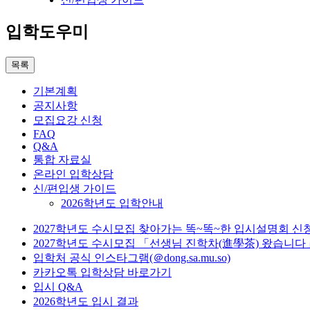
입학도우미
목록
기본계획
공지사항
모집요강 신청
FAQ
Q&A
통합 자료실
온라인 입학상담
신/편입생 가이드
2026학년도 입학안내
2027학년도 수시모집 찾아가는 똑~똑~한 입시설명회 신
2027학년도 수시모집 「선생님 진학차(進學茶) 왔습니다
입학처 공식 인스타그램(＠dong.sa.mu.so)
카카오톡 입학상담 바로가기
입시 Q&A
2026학년도 입시 결과