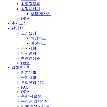
최종경쟁률
성적계산기
성적 계산기
Q&A
추가모집
편입학
모집요강
해당연도
이전연도
공지사항
입시결과
최종경쟁률
Q&A
입학도우미
기본계획
공지사항
모집요강 신청
FAQ
Q&A
통합 자료실
온라인 입학상담
신/편입생 가이드