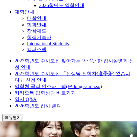
2026학년도 입학안내
대학안내
대학안내
학과안내
장학제도
학생기숙사
International Students
캠퍼스맵
2027학년도 수시모집 찾아가는 똑~똑~한 입시설명회 신
청 안내
2027학년도 수시모집 「선생님 진학차(進學茶) 왔습니
다」 신청 안내
입학처 공식 인스타그램(＠dong.sa.mu.so)
카카오톡 입학상담 바로가기
입시 Q&A
2026학년도 입시 결과
메뉴열기