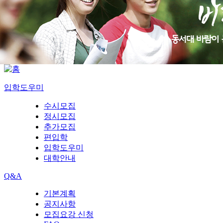
입학도우미
수시모집
정시모집
추가모집
편입학
입학도우미
대학안내
Q&A
기본계획
공지사항
모집요강 신청