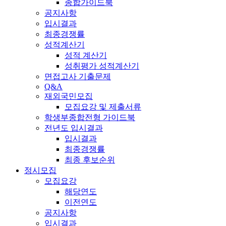
종합가이드북
공지사항
입시결과
최종경쟁률
성적계산기
성적 계산기
성취평가 성적계산기
면접고사 기출문제
Q&A
재외국민모집
모집요강 및 제출서류
학생부종합전형 가이드북
전년도 입시결과
입시결과
최종경쟁률
최종 후보순위
정시모집
모집요강
해당연도
이전연도
공지사항
입시결과