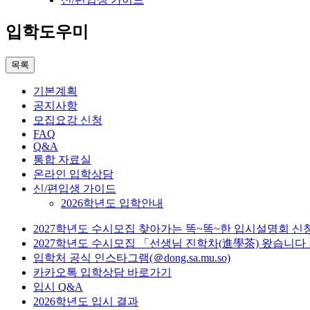
입학도우미
목록
기본계획
공지사항
모집요강 신청
FAQ
Q&A
통합 자료실
온라인 입학상담
신/편입생 가이드
2026학년도 입학안내
2027학년도 수시모집 찾아가는 똑~똑~한 입시설명회 신
2027학년도 수시모집 「선생님 진학차(進學茶) 왔습니다
입학처 공식 인스타그램(＠dong.sa.mu.so)
카카오톡 입학상담 바로가기
입시 Q&A
2026학년도 입시 결과