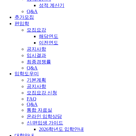
성적 계산기
Q&A
추가모집
편입학
모집요강
해당연도
이전연도
공지사항
입시결과
최종경쟁률
Q&A
입학도우미
기본계획
공지사항
모집요강 신청
FAQ
Q&A
통합 자료실
온라인 입학상담
신/편입생 가이드
2026학년도 입학안내
대학안내