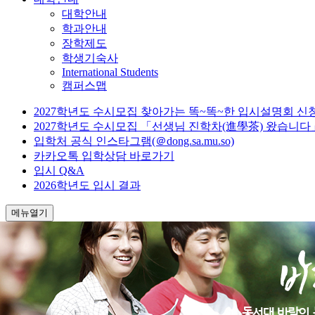
대학안내
학과안내
장학제도
학생기숙사
International Students
캠퍼스맵
2027학년도 수시모집 찾아가는 똑~똑~한 입시설명회 신
2027학년도 수시모집 「선생님 진학차(進學茶) 왔습니다
입학처 공식 인스타그램(＠dong.sa.mu.so)
카카오톡 입학상담 바로가기
입시 Q&A
2026학년도 입시 결과
메뉴열기