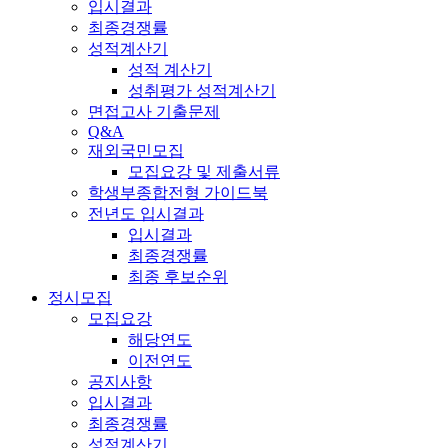
입시결과
최종경쟁률
성적계산기
성적 계산기
성취평가 성적계산기
면접고사 기출문제
Q&A
재외국민모집
모집요강 및 제출서류
학생부종합전형 가이드북
전년도 입시결과
입시결과
최종경쟁률
최종 후보순위
정시모집
모집요강
해당연도
이전연도
공지사항
입시결과
최종경쟁률
성적계산기