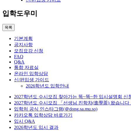
입학도우미
목록
기본계획
공지사항
모집요강 신청
FAQ
Q&A
통합 자료실
온라인 입학상담
신/편입생 가이드
2026학년도 입학안내
2027학년도 수시모집 찾아가는 똑~똑~한 입시설명회 신
2027학년도 수시모집 「선생님 진학차(進學茶) 왔습니다
입학처 공식 인스타그램(＠dong.sa.mu.so)
카카오톡 입학상담 바로가기
입시 Q&A
2026학년도 입시 결과