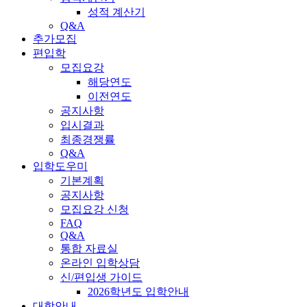
성적 계산기
Q&A
추가모집
편입학
모집요강
해당연도
이전연도
공지사항
입시결과
최종경쟁률
Q&A
입학도우미
기본계획
공지사항
모집요강 신청
FAQ
Q&A
통합 자료실
온라인 입학상담
신/편입생 가이드
2026학년도 입학안내
대학안내