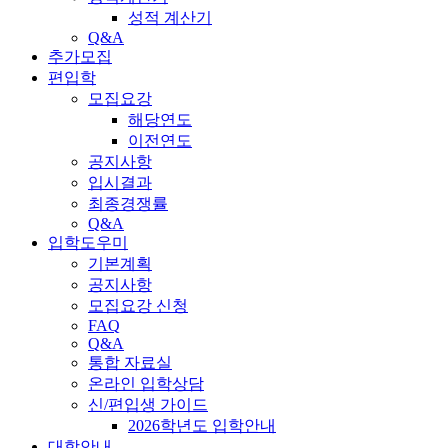
성적 계산기
Q&A
추가모집
편입학
모집요강
해당연도
이전연도
공지사항
입시결과
최종경쟁률
Q&A
입학도우미
기본계획
공지사항
모집요강 신청
FAQ
Q&A
통합 자료실
온라인 입학상담
신/편입생 가이드
2026학년도 입학안내
대학안내