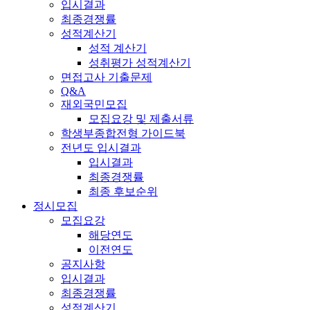
입시결과
최종경쟁률
성적계산기
성적 계산기
성취평가 성적계산기
면접고사 기출문제
Q&A
재외국민모집
모집요강 및 제출서류
학생부종합전형 가이드북
전년도 입시결과
입시결과
최종경쟁률
최종 후보순위
정시모집
모집요강
해당연도
이전연도
공지사항
입시결과
최종경쟁률
성적계산기