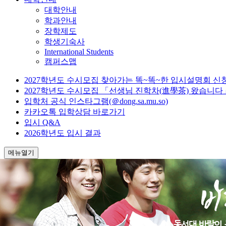
대학안내
학과안내
장학제도
학생기숙사
International Students
캠퍼스맵
2027학년도 수시모집 찾아가는 똑~똑~한 입시설명회 신
2027학년도 수시모집 「선생님 진학차(進學茶) 왔습니다
입학처 공식 인스타그램(＠dong.sa.mu.so)
카카오톡 입학상담 바로가기
입시 Q&A
2026학년도 입시 결과
메뉴열기