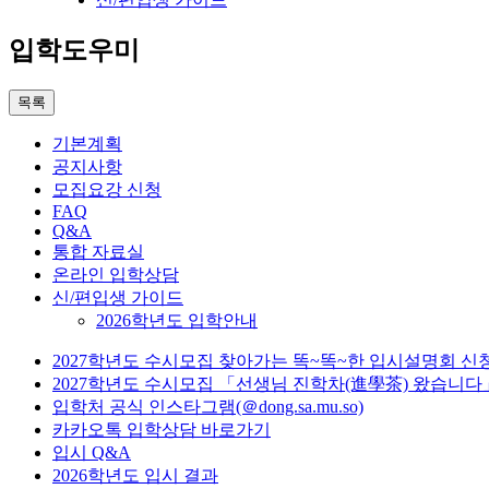
입학도우미
목록
기본계획
공지사항
모집요강 신청
FAQ
Q&A
통합 자료실
온라인 입학상담
신/편입생 가이드
2026학년도 입학안내
2027학년도 수시모집 찾아가는 똑~똑~한 입시설명회 신
2027학년도 수시모집 「선생님 진학차(進學茶) 왔습니다
입학처 공식 인스타그램(＠dong.sa.mu.so)
카카오톡 입학상담 바로가기
입시 Q&A
2026학년도 입시 결과