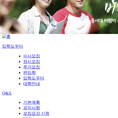
입학도우미
수시모집
정시모집
추가모집
편입학
입학도우미
대학안내
Q&A
기본계획
공지사항
모집요강 신청