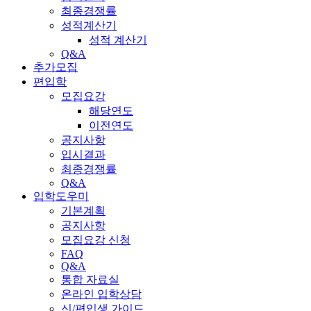
최종경쟁률
성적계산기
성적 계산기
Q&A
추가모집
편입학
모집요강
해당연도
이전연도
공지사항
입시결과
최종경쟁률
Q&A
입학도우미
기본계획
공지사항
모집요강 신청
FAQ
Q&A
통합 자료실
온라인 입학상담
신/편입생 가이드