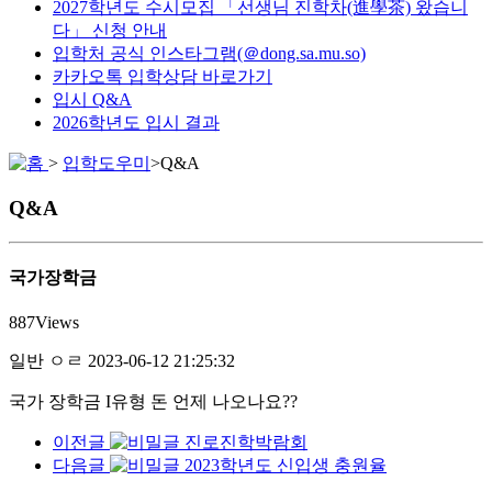
2027학년도 수시모집 「선생님 진학차(進學茶) 왔습니
다」 신청 안내
입학처 공식 인스타그램(＠dong.sa.mu.so)
카카오톡 입학상담 바로가기
입시 Q&A
2026학년도 입시 결과
>
입학도우미
>
Q&A
Q&A
국가장학금
887
Views
일반
ㅇㄹ
2023-06-12 21:25:32
국가 장학금 I유형 돈 언제 나오나요??
이전글
진로진학박람회
다음글
2023학년도 신입생 충원율