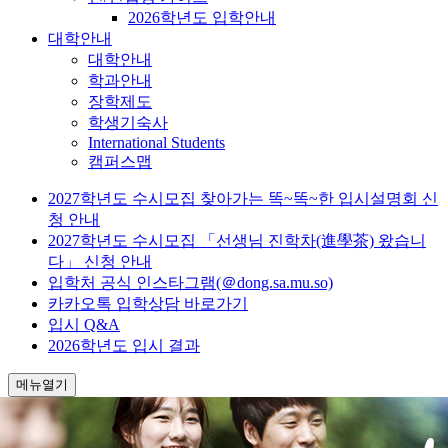
2026학년도 입학안내
대학안내
대학안내
학과안내
장학제도
학생기숙사
International Students
캠퍼스맵
2027학년도 수시모집 찾아가는 똑~똑~한 입시설명회 신
청 안내
2027학년도 수시모집 「선생님 진학차(進學茶) 왔습니
다」 신청 안내
입학처 공식 인스타그램(＠dong.sa.mu.so)
카카오톡 입학상담 바로가기
입시 Q&A
2026학년도 입시 결과
메뉴열기