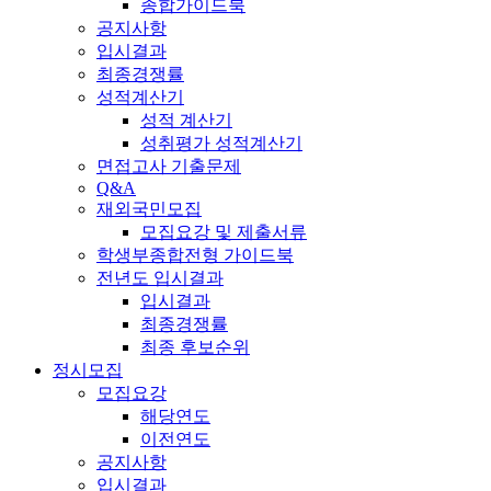
종합가이드북
공지사항
입시결과
최종경쟁률
성적계산기
성적 계산기
성취평가 성적계산기
면접고사 기출문제
Q&A
재외국민모집
모집요강 및 제출서류
학생부종합전형 가이드북
전년도 입시결과
입시결과
최종경쟁률
최종 후보순위
정시모집
모집요강
해당연도
이전연도
공지사항
입시결과