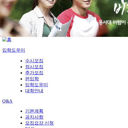
입학도우미
수시모집
정시모집
추가모집
편입학
입학도우미
대학안내
Q&A
기본계획
공지사항
모집요강 신청