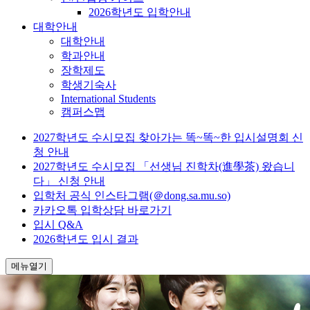
2026학년도 입학안내
대학안내
대학안내
학과안내
장학제도
학생기숙사
International Students
캠퍼스맵
2027학년도 수시모집 찾아가는 똑~똑~한 입시설명회 신
청 안내
2027학년도 수시모집 「선생님 진학차(進學茶) 왔습니
다」 신청 안내
입학처 공식 인스타그램(＠dong.sa.mu.so)
카카오톡 입학상담 바로가기
입시 Q&A
2026학년도 입시 결과
메뉴열기