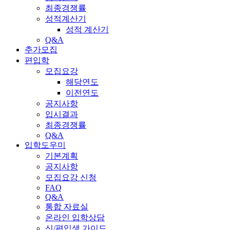
최종경쟁률
성적계산기
성적 계산기
Q&A
추가모집
편입학
모집요강
해당연도
이전연도
공지사항
입시결과
최종경쟁률
Q&A
입학도우미
기본계획
공지사항
모집요강 신청
FAQ
Q&A
통합 자료실
온라인 입학상담
신/편입생 가이드