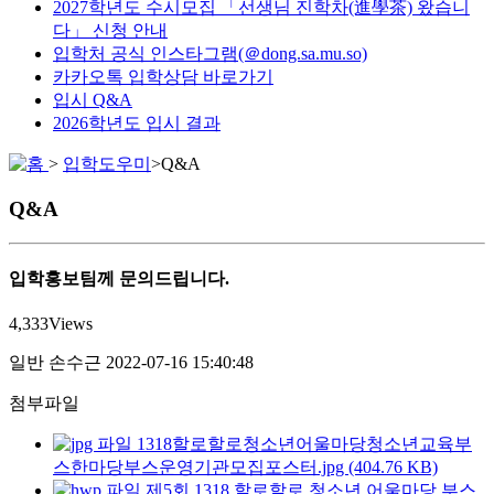
2027학년도 수시모집 「선생님 진학차(進學茶) 왔습니
다」 신청 안내
입학처 공식 인스타그램(＠dong.sa.mu.so)
카카오톡 입학상담 바로가기
입시 Q&A
2026학년도 입시 결과
>
입학도우미
>
Q&A
Q&A
입학홍보팀께 문의드립니다.
4,333
Views
일반
손수근
2022-07-16 15:40:48
첨부파일
1318할로할로청소년어울마당청소년교육부
스한마당부스운영기관모집포스터.jpg (404.76 KB)
제5회 1318 할로할로 청소년 어울마당 부스