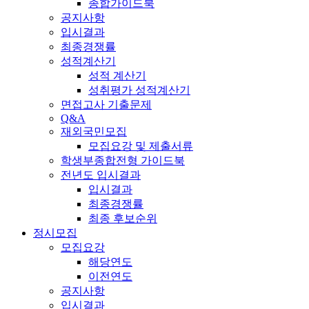
종합가이드북
공지사항
입시결과
최종경쟁률
성적계산기
성적 계산기
성취평가 성적계산기
면접고사 기출문제
Q&A
재외국민모집
모집요강 및 제출서류
학생부종합전형 가이드북
전년도 입시결과
입시결과
최종경쟁률
최종 후보순위
정시모집
모집요강
해당연도
이전연도
공지사항
입시결과