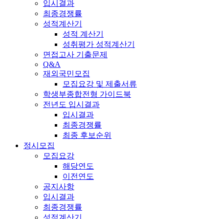
입시결과
최종경쟁률
성적계산기
성적 계산기
성취평가 성적계산기
면접고사 기출문제
Q&A
재외국민모집
모집요강 및 제출서류
학생부종합전형 가이드북
전년도 입시결과
입시결과
최종경쟁률
최종 후보순위
정시모집
모집요강
해당연도
이전연도
공지사항
입시결과
최종경쟁률
성적계산기