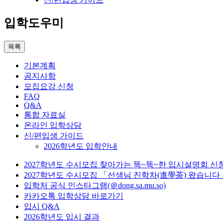
입학도우미
목록
기본계획
공지사항
모집요강 신청
FAQ
Q&A
통합 자료실
온라인 입학상담
신/편입생 가이드
2026학년도 입학안내
2027학년도 수시모집 찾아가는 똑~똑~한 입시설명회 신
2027학년도 수시모집 「선생님 진학차(進學茶) 왔습니다
입학처 공식 인스타그램(＠dong.sa.mu.so)
카카오톡 입학상담 바로가기
입시 Q&A
2026학년도 입시 결과