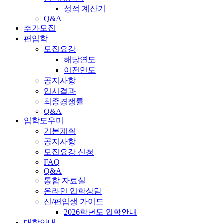
성적 계산기
Q&A
추가모집
편입학
모집요강
해당연도
이전연도
공지사항
입시결과
최종경쟁률
Q&A
입학도우미
기본계획
공지사항
모집요강 신청
FAQ
Q&A
통합 자료실
온라인 입학상담
신/편입생 가이드
2026학년도 입학안내
대학안내