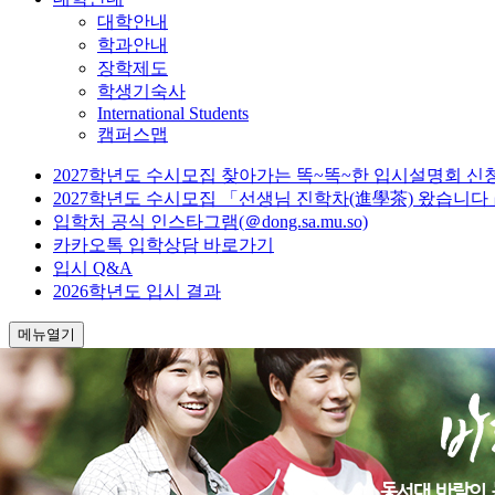
대학안내
학과안내
장학제도
학생기숙사
International Students
캠퍼스맵
2027학년도 수시모집 찾아가는 똑~똑~한 입시설명회 신
2027학년도 수시모집 「선생님 진학차(進學茶) 왔습니다
입학처 공식 인스타그램(＠dong.sa.mu.so)
카카오톡 입학상담 바로가기
입시 Q&A
2026학년도 입시 결과
메뉴열기