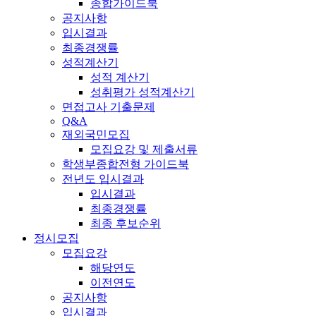
종합가이드북
공지사항
입시결과
최종경쟁률
성적계산기
성적 계산기
성취평가 성적계산기
면접고사 기출문제
Q&A
재외국민모집
모집요강 및 제출서류
학생부종합전형 가이드북
전년도 입시결과
입시결과
최종경쟁률
최종 후보순위
정시모집
모집요강
해당연도
이전연도
공지사항
입시결과