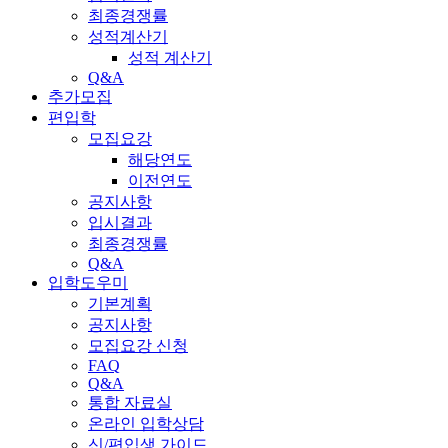
최종경쟁률
성적계산기
성적 계산기
Q&A
추가모집
편입학
모집요강
해당연도
이전연도
공지사항
입시결과
최종경쟁률
Q&A
입학도우미
기본계획
공지사항
모집요강 신청
FAQ
Q&A
통합 자료실
온라인 입학상담
신/편입생 가이드