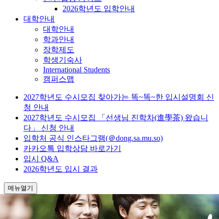
2026학년도 입학안내
대학안내
대학안내
학과안내
장학제도
학생기숙사
International Students
캠퍼스맵
2027학년도 수시모집 찾아가는 똑~똑~한 입시설명회 신
청 안내
2027학년도 수시모집 「선생님 진학차(進學茶) 왔습니
다」 신청 안내
입학처 공식 인스타그램(＠dong.sa.mu.so)
카카오톡 입학상담 바로가기
입시 Q&A
2026학년도 입시 결과
메뉴열기