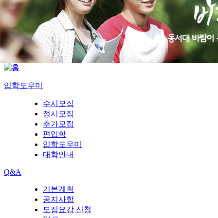
입학도우미
수시모집
정시모집
추가모집
편입학
입학도우미
대학안내
Q&A
기본계획
공지사항
모집요강 신청