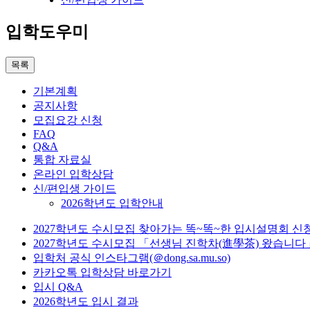
입학도우미
목록
기본계획
공지사항
모집요강 신청
FAQ
Q&A
통합 자료실
온라인 입학상담
신/편입생 가이드
2026학년도 입학안내
2027학년도 수시모집 찾아가는 똑~똑~한 입시설명회 신
2027학년도 수시모집 「선생님 진학차(進學茶) 왔습니다
입학처 공식 인스타그램(＠dong.sa.mu.so)
카카오톡 입학상담 바로가기
입시 Q&A
2026학년도 입시 결과