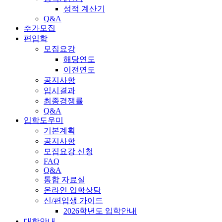
성적 계산기
Q&A
추가모집
편입학
모집요강
해당연도
이전연도
공지사항
입시결과
최종경쟁률
Q&A
입학도우미
기본계획
공지사항
모집요강 신청
FAQ
Q&A
통합 자료실
온라인 입학상담
신/편입생 가이드
2026학년도 입학안내
대학안내