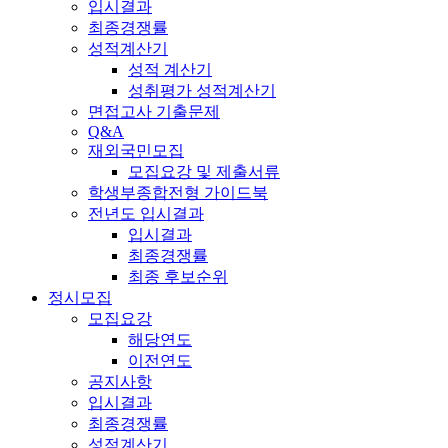
입시결과
최종경쟁률
성적계산기
성적 계산기
성취평가 성적계산기
면접고사 기출문제
Q&A
재외국민모집
모집요강 및 제출서류
학생부종합전형 가이드북
전년도 입시결과
입시결과
최종경쟁률
최종 후보순위
정시모집
모집요강
해당연도
이전연도
공지사항
입시결과
최종경쟁률
성적계산기