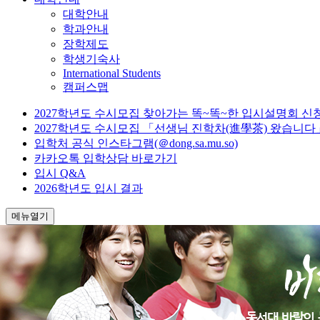
대학안내
학과안내
장학제도
학생기숙사
International Students
캠퍼스맵
2027학년도 수시모집 찾아가는 똑~똑~한 입시설명회 신
2027학년도 수시모집 「선생님 진학차(進學茶) 왔습니다
입학처 공식 인스타그램(＠dong.sa.mu.so)
카카오톡 입학상담 바로가기
입시 Q&A
2026학년도 입시 결과
메뉴열기