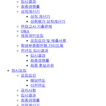
입시결과
최종경쟁률
성적계산기
성적 계산기
성취평가 성적계산기
면접고사 기출문제
Q&A
재외국민모집
모집요강 및 제출서류
학생부종합전형 가이드북
전년도 입시결과
입시결과
최종경쟁률
최종 후보순위
정시모집
모집요강
해당연도
이전연도
공지사항
입시결과
최종경쟁률
성적계산기