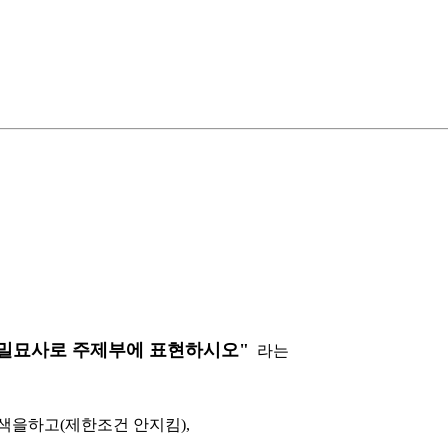
정밀묘사로 주제부에 표현하시오"
라는
색을하고(제한조건 안지킴),