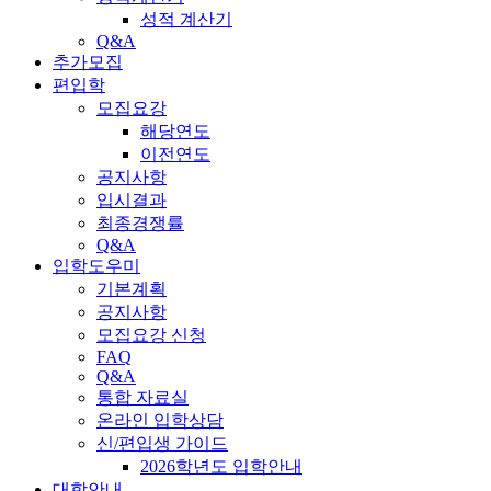
성적 계산기
Q&A
추가모집
편입학
모집요강
해당연도
이전연도
공지사항
입시결과
최종경쟁률
Q&A
입학도우미
기본계획
공지사항
모집요강 신청
FAQ
Q&A
통합 자료실
온라인 입학상담
신/편입생 가이드
2026학년도 입학안내
대학안내