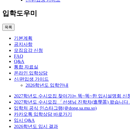
입학도우미
목록
기본계획
공지사항
모집요강 신청
FAQ
Q&A
통합 자료실
온라인 입학상담
신/편입생 가이드
2026학년도 입학안내
2027학년도 수시모집 찾아가는 똑~똑~한 입시설명회 신
2027학년도 수시모집 「선생님 진학차(進學茶) 왔습니다
입학처 공식 인스타그램(＠dong.sa.mu.so)
카카오톡 입학상담 바로가기
입시 Q&A
2026학년도 입시 결과