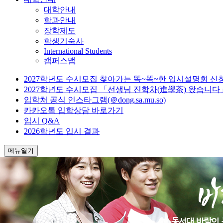
대학안내
학과안내
장학제도
학생기숙사
International Students
캠퍼스맵
2027학년도 수시모집 찾아가는 똑~똑~한 입시설명회 신
2027학년도 수시모집 「선생님 진학차(進學茶) 왔습니다
입학처 공식 인스타그램(＠dong.sa.mu.so)
카카오톡 입학상담 바로가기
입시 Q&A
2026학년도 입시 결과
메뉴열기