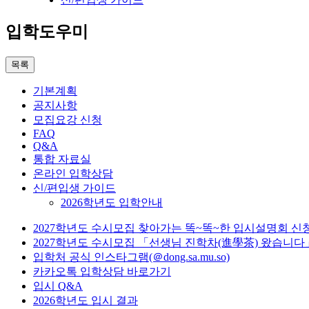
입학도우미
목록
기본계획
공지사항
모집요강 신청
FAQ
Q&A
통합 자료실
온라인 입학상담
신/편입생 가이드
2026학년도 입학안내
2027학년도 수시모집 찾아가는 똑~똑~한 입시설명회 신
2027학년도 수시모집 「선생님 진학차(進學茶) 왔습니다
입학처 공식 인스타그램(＠dong.sa.mu.so)
카카오톡 입학상담 바로가기
입시 Q&A
2026학년도 입시 결과