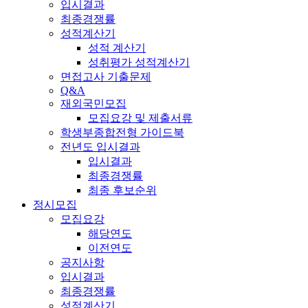
입시결과
최종경쟁률
성적계산기
성적 계산기
성취평가 성적계산기
면접고사 기출문제
Q&A
재외국민모집
모집요강 및 제출서류
학생부종합전형 가이드북
전년도 입시결과
입시결과
최종경쟁률
최종 후보순위
정시모집
모집요강
해당연도
이전연도
공지사항
입시결과
최종경쟁률
성적계산기