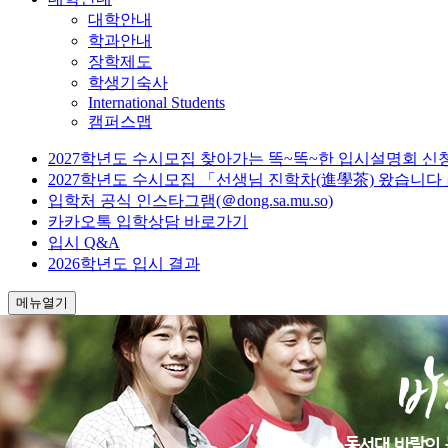
대학안내
학과안내
장학제도
학생기숙사
International Students
캠퍼스맵
2027학년도 수시모집 찾아가는 똑~똑~한 입시설명회 신
2027학년도 수시모집 「선생님 진학차(進學茶) 왔습니다
입학처 공식 인스타그램(＠dong.sa.mu.so)
카카오톡 입학상담 바로가기
입시 Q&A
2026학년도 입시 결과
메뉴열기