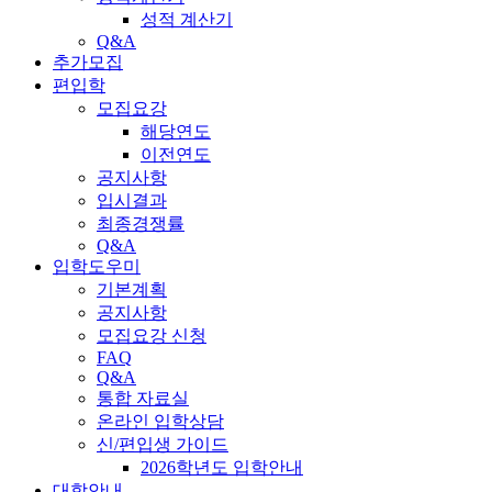
성적 계산기
Q&A
추가모집
편입학
모집요강
해당연도
이전연도
공지사항
입시결과
최종경쟁률
Q&A
입학도우미
기본계획
공지사항
모집요강 신청
FAQ
Q&A
통합 자료실
온라인 입학상담
신/편입생 가이드
2026학년도 입학안내
대학안내