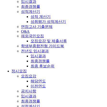
입시결과
최종경쟁률
성적계산기
성적 계산기
성취평가 성적계산기
면접고사 기출문제
Q&A
재외국민모집
모집요강 및 제출서류
학생부종합전형 가이드북
전년도 입시결과
입시결과
최종경쟁률
최종 후보순위
정시모집
모집요강
해당연도
이전연도
공지사항
입시결과
최종경쟁률
성적계산기