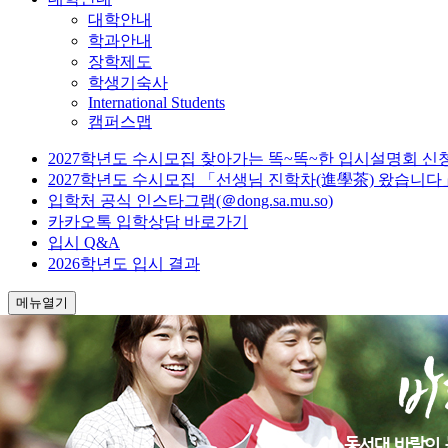
대학안내
학과안내
장학제도
학생기숙사
International Students
캠퍼스맵
2027학년도 수시모집 찾아가는 똑~똑~한 입시설명회 신
2027학년도 수시모집 「선생님 진학차(進學茶) 왔습니다
입학처 공식 인스타그램(＠dong.sa.mu.so)
카카오톡 입학상담 바로가기
입시 Q&A
2026학년도 입시 결과
메뉴열기