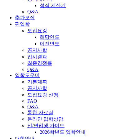
성적 계산기
Q&A
추가모집
편입학
모집요강
해당연도
이전연도
공지사항
입시결과
최종경쟁률
Q&A
입학도우미
기본계획
공지사항
모집요강 신청
FAQ
Q&A
통합 자료실
온라인 입학상담
신/편입생 가이드
2026학년도 입학안내
대학안내