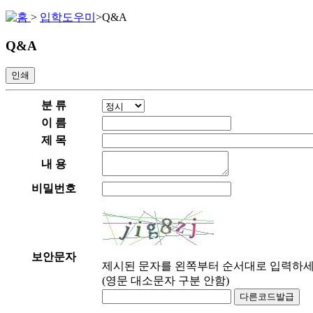
>
입학도우미
>
Q&A
Q&A
인쇄
분 류
이 름
제 목
내 용
비밀번호
보안문자
제시된 문자를 왼쪽부터 순서대로 입력하세
(영문 대소문자 구분 안함)
다른코드발급