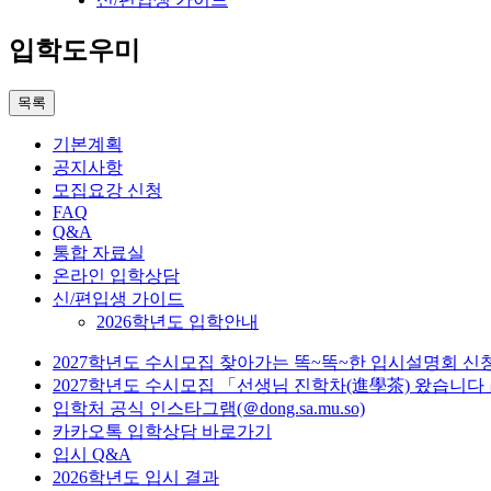
입학도우미
목록
기본계획
공지사항
모집요강 신청
FAQ
Q&A
통합 자료실
온라인 입학상담
신/편입생 가이드
2026학년도 입학안내
2027학년도 수시모집 찾아가는 똑~똑~한 입시설명회 신
2027학년도 수시모집 「선생님 진학차(進學茶) 왔습니다
입학처 공식 인스타그램(＠dong.sa.mu.so)
카카오톡 입학상담 바로가기
입시 Q&A
2026학년도 입시 결과