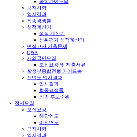
종합가이드북
공지사항
입시결과
최종경쟁률
성적계산기
성적 계산기
성취평가 성적계산기
면접고사 기출문제
Q&A
재외국민모집
모집요강 및 제출서류
학생부종합전형 가이드북
전년도 입시결과
입시결과
최종경쟁률
최종 후보순위
정시모집
모집요강
해당연도
이전연도
공지사항
입시결과