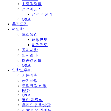
최종경쟁률
성적계산기
성적 계산기
Q&A
추가모집
편입학
모집요강
해당연도
이전연도
공지사항
입시결과
최종경쟁률
Q&A
입학도우미
기본계획
공지사항
모집요강 신청
FAQ
Q&A
통합 자료실
온라인 입학상담
신/편입생 가이드