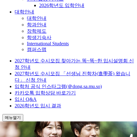
2026학년도 입학안내
대학안내
대학안내
학과안내
장학제도
학생기숙사
International Students
캠퍼스맵
2027학년도 수시모집 찾아가는 똑~똑~한 입시설명회 신
청 안내
2027학년도 수시모집 「선생님 진학차(進學茶) 왔습니
다」 신청 안내
입학처 공식 인스타그램(＠dong.sa.mu.so)
카카오톡 입학상담 바로가기
입시 Q&A
2026학년도 입시 결과
메뉴열기