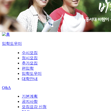
입학도우미
수시모집
정시모집
추가모집
편입학
입학도우미
대학안내
Q&A
기본계획
공지사항
모집요강 신청