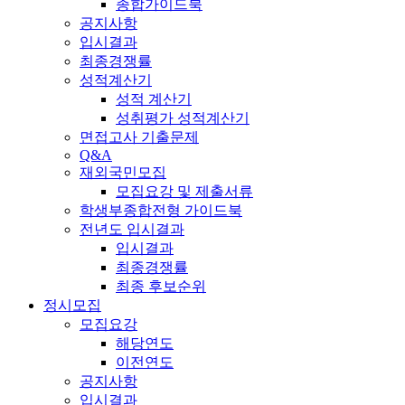
종합가이드북
공지사항
입시결과
최종경쟁률
성적계산기
성적 계산기
성취평가 성적계산기
면접고사 기출문제
Q&A
재외국민모집
모집요강 및 제출서류
학생부종합전형 가이드북
전년도 입시결과
입시결과
최종경쟁률
최종 후보순위
정시모집
모집요강
해당연도
이전연도
공지사항
입시결과