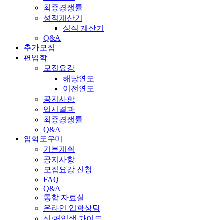
최종경쟁률
성적계산기
성적 계산기
Q&A
추가모집
편입학
모집요강
해당연도
이전연도
공지사항
입시결과
최종경쟁률
Q&A
입학도우미
기본계획
공지사항
모집요강 신청
FAQ
Q&A
통합 자료실
온라인 입학상담
신/편입생 가이드