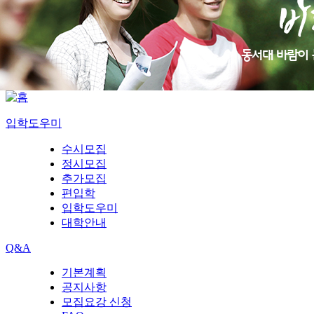
입학도우미
수시모집
정시모집
추가모집
편입학
입학도우미
대학안내
Q&A
기본계획
공지사항
모집요강 신청