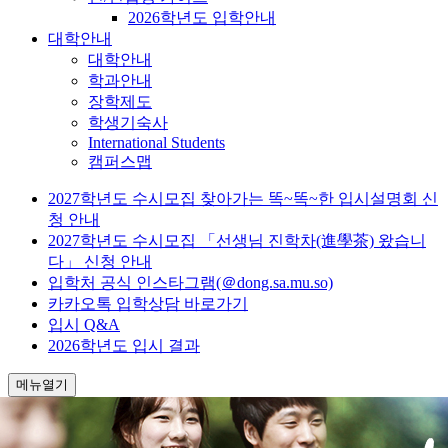
2026학년도 입학안내
대학안내
대학안내
학과안내
장학제도
학생기숙사
International Students
캠퍼스맵
2027학년도 수시모집 찾아가는 똑~똑~한 입시설명회 신
청 안내
2027학년도 수시모집 「선생님 진학차(進學茶) 왔습니
다」 신청 안내
입학처 공식 인스타그램(＠dong.sa.mu.so)
카카오톡 입학상담 바로가기
입시 Q&A
2026학년도 입시 결과
메뉴열기