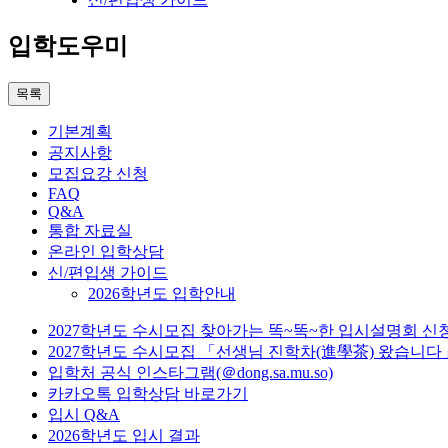
입학도우미
목록
기본계획
공지사항
모집요강 신청
FAQ
Q&A
통합 자료실
온라인 입학상담
신/편입생 가이드
2026학년도 입학안내
2027학년도 수시모집 찾아가는 똑~똑~한 입시설명회 신
2027학년도 수시모집 「선생님 진학차(進學茶) 왔습니다
입학처 공식 인스타그램(＠dong.sa.mu.so)
카카오톡 입학상담 바로가기
입시 Q&A
2026학년도 입시 결과