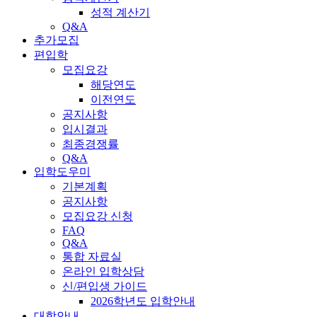
성적 계산기
Q&A
추가모집
편입학
모집요강
해당연도
이전연도
공지사항
입시결과
최종경쟁률
Q&A
입학도우미
기본계획
공지사항
모집요강 신청
FAQ
Q&A
통합 자료실
온라인 입학상담
신/편입생 가이드
2026학년도 입학안내
대학안내