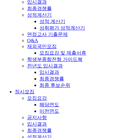
입시결과
최종경쟁률
성적계산기
성적 계산기
성취평가 성적계산기
면접고사 기출문제
Q&A
재외국민모집
모집요강 및 제출서류
학생부종합전형 가이드북
전년도 입시결과
입시결과
최종경쟁률
최종 후보순위
정시모집
모집요강
해당연도
이전연도
공지사항
입시결과
최종경쟁률
성적계산기