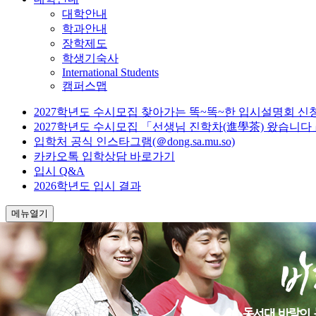
대학안내
학과안내
장학제도
학생기숙사
International Students
캠퍼스맵
2027학년도 수시모집 찾아가는 똑~똑~한 입시설명회 신
2027학년도 수시모집 「선생님 진학차(進學茶) 왔습니다
입학처 공식 인스타그램(＠dong.sa.mu.so)
카카오톡 입학상담 바로가기
입시 Q&A
2026학년도 입시 결과
메뉴열기