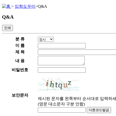
>
입학도우미
>
Q&A
Q&A
인쇄
분 류
이 름
제 목
내 용
비밀번호
보안문자
제시된 문자를 왼쪽부터 순서대로 입력하세
(영문 대소문자 구분 안함)
다른코드발급