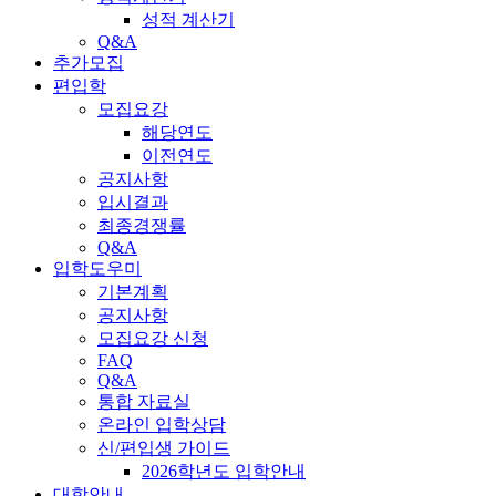
성적 계산기
Q&A
추가모집
편입학
모집요강
해당연도
이전연도
공지사항
입시결과
최종경쟁률
Q&A
입학도우미
기본계획
공지사항
모집요강 신청
FAQ
Q&A
통합 자료실
온라인 입학상담
신/편입생 가이드
2026학년도 입학안내
대학안내