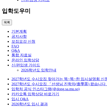
입학도우미
목록
기본계획
공지사항
모집요강 신청
FAQ
Q&A
통합 자료실
온라인 입학상담
신/편입생 가이드
2026학년도 입학안내
2027학년도 수시모집 찾아가는 똑~똑~한 입시설명회 신
2027학년도 수시모집 「선생님 진학차(進學茶) 왔습니다
입학처 공식 인스타그램(＠dong.sa.mu.so)
카카오톡 입학상담 바로가기
입시 Q&A
2026학년도 입시 결과