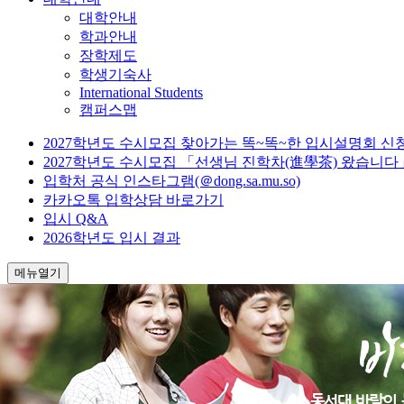
대학안내
학과안내
장학제도
학생기숙사
International Students
캠퍼스맵
2027학년도 수시모집 찾아가는 똑~똑~한 입시설명회 신
2027학년도 수시모집 「선생님 진학차(進學茶) 왔습니다
입학처 공식 인스타그램(＠dong.sa.mu.so)
카카오톡 입학상담 바로가기
입시 Q&A
2026학년도 입시 결과
메뉴열기