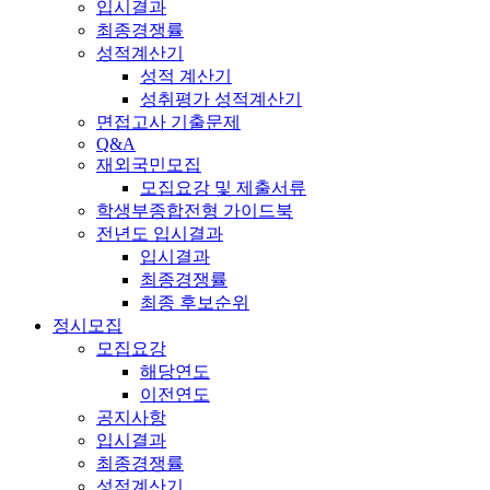
입시결과
최종경쟁률
성적계산기
성적 계산기
성취평가 성적계산기
면접고사 기출문제
Q&A
재외국민모집
모집요강 및 제출서류
학생부종합전형 가이드북
전년도 입시결과
입시결과
최종경쟁률
최종 후보순위
정시모집
모집요강
해당연도
이전연도
공지사항
입시결과
최종경쟁률
성적계산기