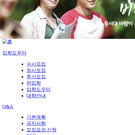
입학도우미
수시모집
정시모집
추가모집
편입학
입학도우미
대학안내
Q&A
기본계획
공지사항
모집요강 신청