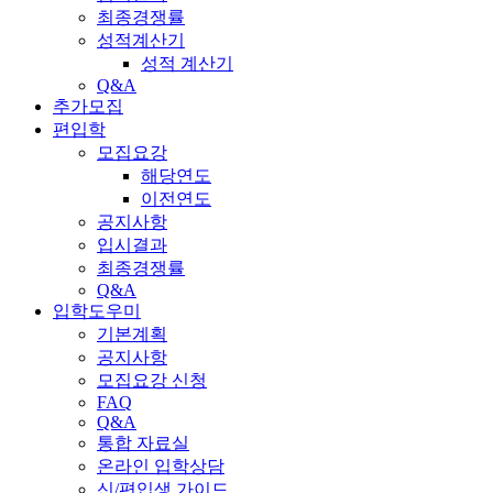
최종경쟁률
성적계산기
성적 계산기
Q&A
추가모집
편입학
모집요강
해당연도
이전연도
공지사항
입시결과
최종경쟁률
Q&A
입학도우미
기본계획
공지사항
모집요강 신청
FAQ
Q&A
통합 자료실
온라인 입학상담
신/편입생 가이드