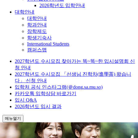
2026학년도 입학안내
대학안내
대학안내
학과안내
장학제도
학생기숙사
International Students
캠퍼스맵
2027학년도 수시모집 찾아가는 똑~똑~한 입시설명회 신
청 안내
2027학년도 수시모집 「선생님 진학차(進學茶) 왔습니
다」 신청 안내
입학처 공식 인스타그램(＠dong.sa.mu.so)
카카오톡 입학상담 바로가기
입시 Q&A
2026학년도 입시 결과
메뉴열기