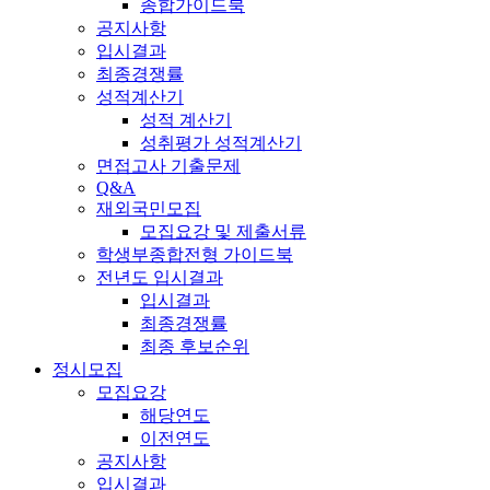
종합가이드북
공지사항
입시결과
최종경쟁률
성적계산기
성적 계산기
성취평가 성적계산기
면접고사 기출문제
Q&A
재외국민모집
모집요강 및 제출서류
학생부종합전형 가이드북
전년도 입시결과
입시결과
최종경쟁률
최종 후보순위
정시모집
모집요강
해당연도
이전연도
공지사항
입시결과