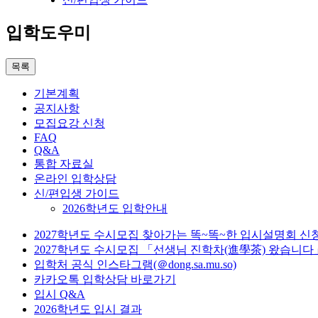
입학도우미
목록
기본계획
공지사항
모집요강 신청
FAQ
Q&A
통합 자료실
온라인 입학상담
신/편입생 가이드
2026학년도 입학안내
2027학년도 수시모집 찾아가는 똑~똑~한 입시설명회 신
2027학년도 수시모집 「선생님 진학차(進學茶) 왔습니다
입학처 공식 인스타그램(＠dong.sa.mu.so)
카카오톡 입학상담 바로가기
입시 Q&A
2026학년도 입시 결과