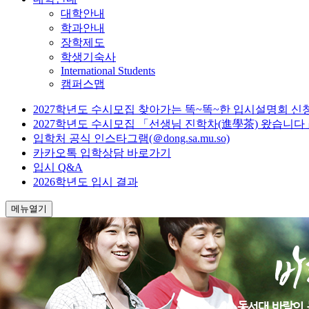
대학안내
학과안내
장학제도
학생기숙사
International Students
캠퍼스맵
2027학년도 수시모집 찾아가는 똑~똑~한 입시설명회 신
2027학년도 수시모집 「선생님 진학차(進學茶) 왔습니다
입학처 공식 인스타그램(＠dong.sa.mu.so)
카카오톡 입학상담 바로가기
입시 Q&A
2026학년도 입시 결과
메뉴열기