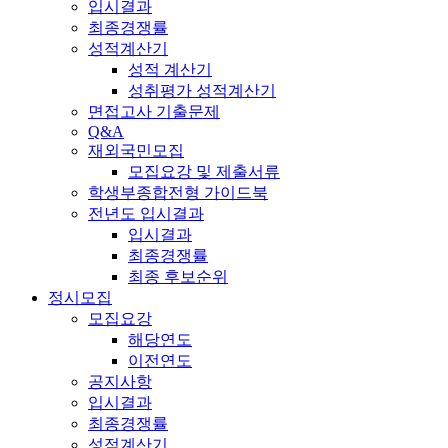
입시결과
최종경쟁률
성적계산기
성적 계산기
성취평가 성적계산기
면접고사 기출문제
Q&A
재외국민모집
모집요강 및 제출서류
학생부종합전형 가이드북
전년도 입시결과
입시결과
최종경쟁률
최종 후보순위
정시모집
모집요강
해당연도
이전연도
공지사항
입시결과
최종경쟁률
성적계산기