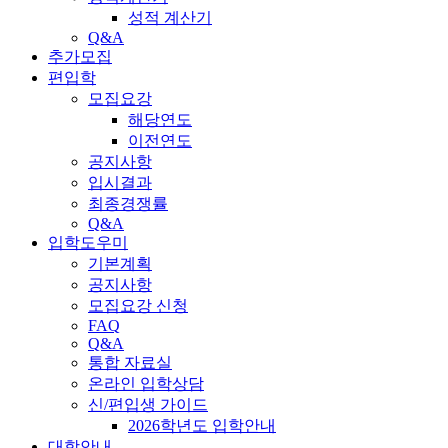
성적 계산기
Q&A
추가모집
편입학
모집요강
해당연도
이전연도
공지사항
입시결과
최종경쟁률
Q&A
입학도우미
기본계획
공지사항
모집요강 신청
FAQ
Q&A
통합 자료실
온라인 입학상담
신/편입생 가이드
2026학년도 입학안내
대학안내