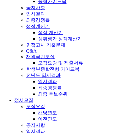
종합가이드북
공지사항
입시결과
최종경쟁률
성적계산기
성적 계산기
성취평가 성적계산기
면접고사 기출문제
Q&A
재외국민모집
모집요강 및 제출서류
학생부종합전형 가이드북
전년도 입시결과
입시결과
최종경쟁률
최종 후보순위
정시모집
모집요강
해당연도
이전연도
공지사항
입시결과