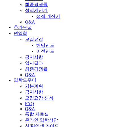
최종경쟁률
성적계산기
성적 계산기
Q&A
추가모집
편입학
모집요강
해당연도
이전연도
공지사항
입시결과
최종경쟁률
Q&A
입학도우미
기본계획
공지사항
모집요강 신청
FAQ
Q&A
통합 자료실
온라인 입학상담
신/편입생 가이드