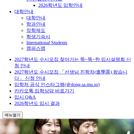
2026학년도 입학안내
대학안내
대학안내
학과안내
장학제도
학생기숙사
International Students
캠퍼스맵
2027학년도 수시모집 찾아가는 똑~똑~한 입시설명회 신
청 안내
2027학년도 수시모집 「선생님 진학차(進學茶) 왔습니
다」 신청 안내
입학처 공식 인스타그램(＠dong.sa.mu.so)
카카오톡 입학상담 바로가기
입시 Q&A
2026학년도 입시 결과
메뉴열기