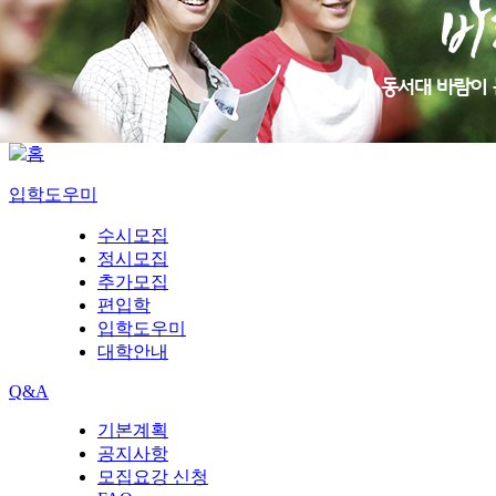
입학도우미
수시모집
정시모집
추가모집
편입학
입학도우미
대학안내
Q&A
기본계획
공지사항
모집요강 신청