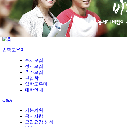
입학도우미
수시모집
정시모집
추가모집
편입학
입학도우미
대학안내
Q&A
기본계획
공지사항
모집요강 신청