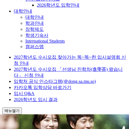
2026학년도 입학안내
대학안내
대학안내
학과안내
장학제도
학생기숙사
International Students
캠퍼스맵
2027학년도 수시모집 찾아가는 똑~똑~한 입시설명회 신
청 안내
2027학년도 수시모집 「선생님 진학차(進學茶) 왔습니
다」 신청 안내
입학처 공식 인스타그램(＠dong.sa.mu.so)
카카오톡 입학상담 바로가기
입시 Q&A
2026학년도 입시 결과
메뉴열기