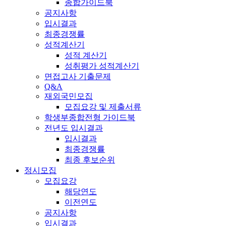
종합가이드북
공지사항
입시결과
최종경쟁률
성적계산기
성적 계산기
성취평가 성적계산기
면접고사 기출문제
Q&A
재외국민모집
모집요강 및 제출서류
학생부종합전형 가이드북
전년도 입시결과
입시결과
최종경쟁률
최종 후보순위
정시모집
모집요강
해당연도
이전연도
공지사항
입시결과