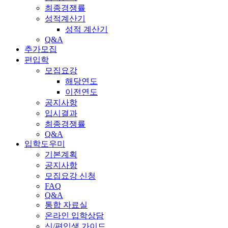
최종경쟁률
성적계산기
성적 계산기
Q&A
추가모집
편입학
모집요강
해당연도
이전연도
공지사항
입시결과
최종경쟁률
Q&A
입학도우미
기본계획
공지사항
모집요강 신청
FAQ
Q&A
통합 자료실
온라인 입학상담
신/편입생 가이드