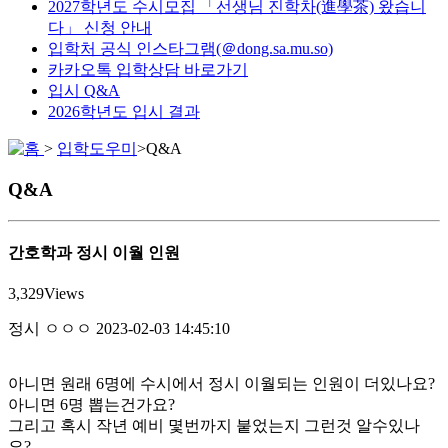
2027학년도 수시모집 「선생님 진학차(進學茶) 왔습니
다」 신청 안내
입학처 공식 인스타그램(＠dong.sa.mu.so)
카카오톡 입학상담 바로가기
입시 Q&A
2026학년도 입시 결과
>
입학도우미
>
Q&A
Q&A
간호학과 정시 이월 인원
3,329
Views
정시
ㅇㅇㅇ
2023-02-03 14:45:10
아니면 원래 6명에 수시에서 정시 이월되는 인원이 더있나요?
아니면 6명 뽑는건가요?
그리고 혹시 작년 예비 몇번까지 붙었는지 그런것 알수있나
요?