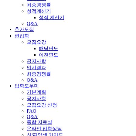
최종경쟁률
성적계산기
성적 계산기
Q&A
추가모집
편입학
모집요강
해당연도
이전연도
공지사항
입시결과
최종경쟁률
Q&A
입학도우미
기본계획
공지사항
모집요강 신청
FAQ
Q&A
통합 자료실
온라인 입학상담
신/편입생 가이드