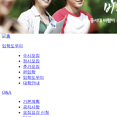
입학도우미
수시모집
정시모집
추가모집
편입학
입학도우미
대학안내
Q&A
기본계획
공지사항
모집요강 신청