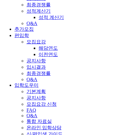
최종경쟁률
성적계산기
성적 계산기
Q&A
추가모집
편입학
모집요강
해당연도
이전연도
공지사항
입시결과
최종경쟁률
Q&A
입학도우미
기본계획
공지사항
모집요강 신청
FAQ
Q&A
통합 자료실
온라인 입학상담
신/편입생 가이드