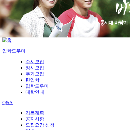
입학도우미
수시모집
정시모집
추가모집
편입학
입학도우미
대학안내
Q&A
기본계획
공지사항
모집요강 신청