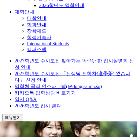
2026학년도 입학안내
대학안내
대학안내
학과안내
장학제도
학생기숙사
International Students
캠퍼스맵
2027학년도 수시모집 찾아가는 똑~똑~한 입시설명회 신
청 안내
2027학년도 수시모집 「선생님 진학차(進學茶) 왔습니
다」 신청 안내
입학처 공식 인스타그램(＠dong.sa.mu.so)
카카오톡 입학상담 바로가기
입시 Q&A
2026학년도 입시 결과
메뉴열기