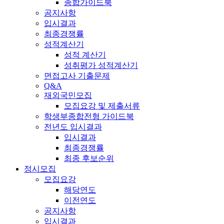
종합가이드북
공지사항
입시결과
최종경쟁률
성적계산기
성적 계산기
성취평가 성적계산기
면접고사 기출문제
Q&A
재외국민모집
모집요강 및 제출서류
학생부종합전형 가이드북
전년도 입시결과
입시결과
최종경쟁률
최종 후보순위
정시모집
모집요강
해당연도
이전연도
공지사항
입시결과