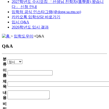
2027학년도 수시모집 「선생님 진학차(進學茶) 왔습니
다」 신청 안내
입학처 공식 인스타그램(＠dong.sa.mu.so)
카카오톡 입학상담 바로가기
입시 Q&A
2026학년도 입시 결과
>
입학도우미
>
Q&A
Q&A
분
류
이
름
제
목
내
용
비
밀