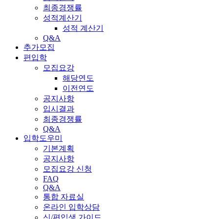
최종경쟁률
성적계산기
성적 계산기
Q&A
추가모집
편입학
모집요강
해당연도
이전연도
공지사항
입시결과
최종경쟁률
Q&A
입학도우미
기본계획
공지사항
모집요강 신청
FAQ
Q&A
통합 자료실
온라인 입학상담
신/편입생 가이드