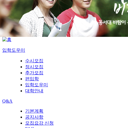
입학도우미
수시모집
정시모집
추가모집
편입학
입학도우미
대학안내
Q&A
기본계획
공지사항
모집요강 신청