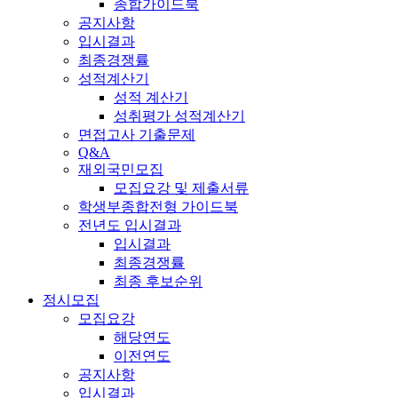
종합가이드북
공지사항
입시결과
최종경쟁률
성적계산기
성적 계산기
성취평가 성적계산기
면접고사 기출문제
Q&A
재외국민모집
모집요강 및 제출서류
학생부종합전형 가이드북
전년도 입시결과
입시결과
최종경쟁률
최종 후보순위
정시모집
모집요강
해당연도
이전연도
공지사항
입시결과