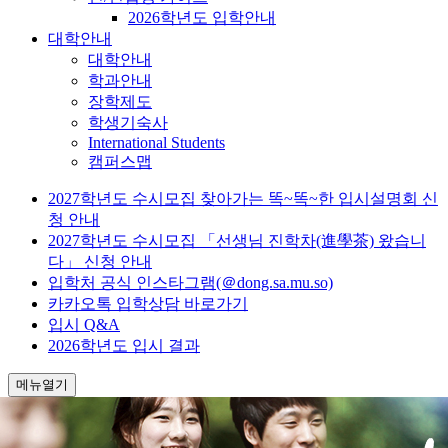
2026학년도 입학안내
대학안내
대학안내
학과안내
장학제도
학생기숙사
International Students
캠퍼스맵
2027학년도 수시모집 찾아가는 똑~똑~한 입시설명회 신
청 안내
2027학년도 수시모집 「선생님 진학차(進學茶) 왔습니
다」 신청 안내
입학처 공식 인스타그램(＠dong.sa.mu.so)
카카오톡 입학상담 바로가기
입시 Q&A
2026학년도 입시 결과
메뉴열기