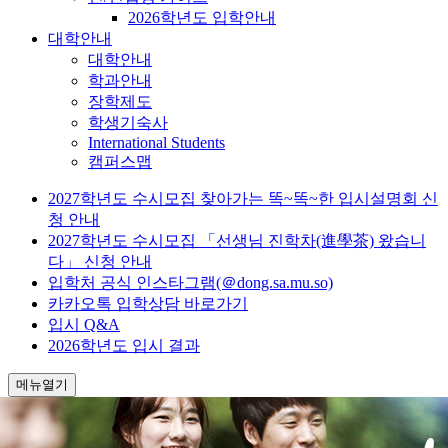
2026학년도 입학안내
대학안내
대학안내
학과안내
장학제도
학생기숙사
International Students
캠퍼스맵
2027학년도 수시모집 찾아가는 똑~똑~한 입시설명회 신
청 안내
2027학년도 수시모집 「선생님 진학차(進學茶) 왔습니
다」 신청 안내
입학처 공식 인스타그램(＠dong.sa.mu.so)
카카오톡 입학상담 바로가기
입시 Q&A
2026학년도 입시 결과
메뉴열기