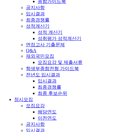
종합가이드북
공지사항
입시결과
최종경쟁률
성적계산기
성적 계산기
성취평가 성적계산기
면접고사 기출문제
Q&A
재외국민모집
모집요강 및 제출서류
학생부종합전형 가이드북
전년도 입시결과
입시결과
최종경쟁률
최종 후보순위
정시모집
모집요강
해당연도
이전연도
공지사항
입시결과