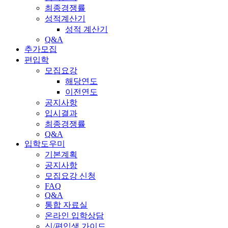
최종경쟁률
성적계산기
성적 계산기
Q&A
추가모집
편입학
모집요강
해당연도
이전연도
공지사항
입시결과
최종경쟁률
Q&A
입학도우미
기본계획
공지사항
모집요강 신청
FAQ
Q&A
통합 자료실
온라인 입학상담
신/편입생 가이드