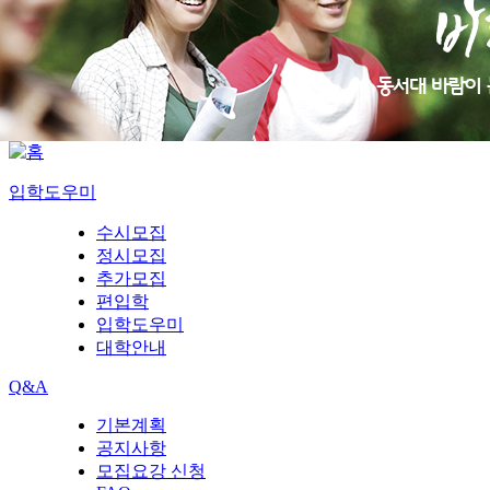
입학도우미
수시모집
정시모집
추가모집
편입학
입학도우미
대학안내
Q&A
기본계획
공지사항
모집요강 신청