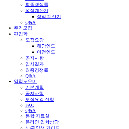
최종경쟁률
성적계산기
성적 계산기
Q&A
추가모집
편입학
모집요강
해당연도
이전연도
공지사항
입시결과
최종경쟁률
Q&A
입학도우미
기본계획
공지사항
모집요강 신청
FAQ
Q&A
통합 자료실
온라인 입학상담
신/편입생 가이드