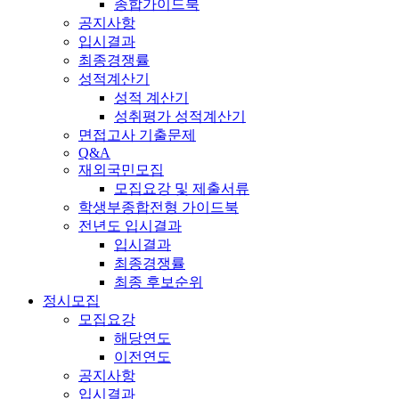
종합가이드북
공지사항
입시결과
최종경쟁률
성적계산기
성적 계산기
성취평가 성적계산기
면접고사 기출문제
Q&A
재외국민모집
모집요강 및 제출서류
학생부종합전형 가이드북
전년도 입시결과
입시결과
최종경쟁률
최종 후보순위
정시모집
모집요강
해당연도
이전연도
공지사항
입시결과