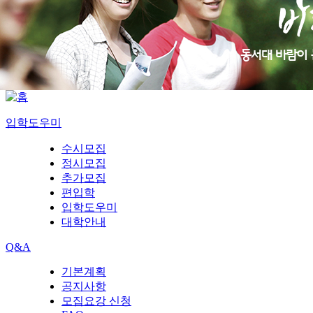
입학도우미
수시모집
정시모집
추가모집
편입학
입학도우미
대학안내
Q&A
기본계획
공지사항
모집요강 신청