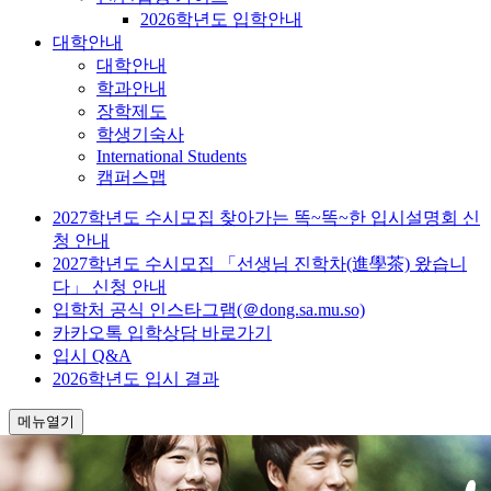
2026학년도 입학안내
대학안내
대학안내
학과안내
장학제도
학생기숙사
International Students
캠퍼스맵
2027학년도 수시모집 찾아가는 똑~똑~한 입시설명회 신
청 안내
2027학년도 수시모집 「선생님 진학차(進學茶) 왔습니
다」 신청 안내
입학처 공식 인스타그램(＠dong.sa.mu.so)
카카오톡 입학상담 바로가기
입시 Q&A
2026학년도 입시 결과
메뉴열기