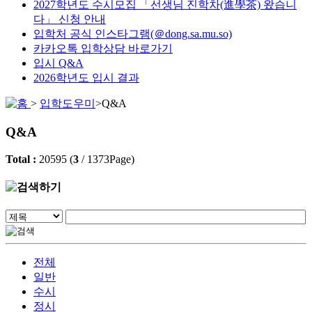
2027학년도 수시모집 「선생님 진학차(進學茶) 왔습니
다」 신청 안내
입학처 공식 인스타그램(＠dong.sa.mu.so)
카카오톡 입학상담 바로가기
입시 Q&A
2026학년도 입시 결과
>
입학도우미
>
Q&A
Q&A
Total :
20595
(
3
/
1373
Page)
전체
일반
수시
정시