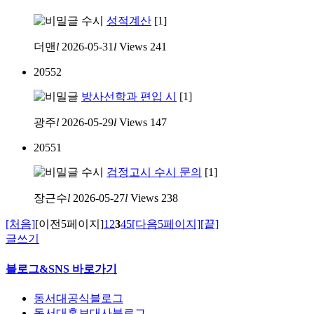
수시
성적계산
[1]
더맨
l
2026-05-31
l
Views
241
20552
방사선학과 편입 시
[1]
광주
l
2026-05-29
l
Views
147
20551
수시
검정고시 수시 문의
[1]
장근수
l
2026-05-27
l
Views
238
[처음]
[이전5페이지]
1
2
3
4
5
[다음5페이지]
[끝]
글쓰기
블로그&SNS 바로가기
동서대공식블로그
동서대홍보대사블로그