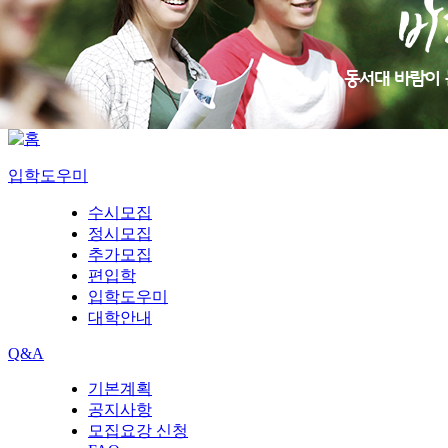
입학도우미
수시모집
정시모집
추가모집
편입학
입학도우미
대학안내
Q&A
기본계획
공지사항
모집요강 신청