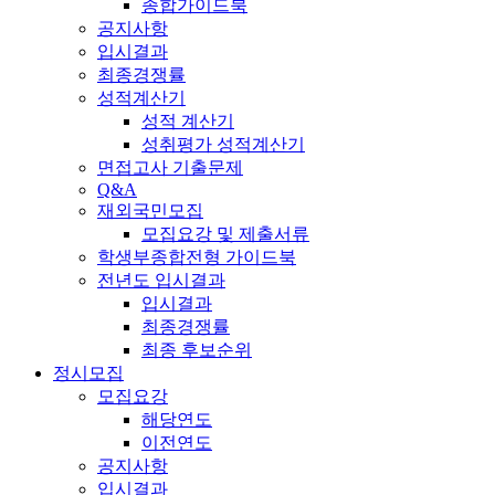
종합가이드북
공지사항
입시결과
최종경쟁률
성적계산기
성적 계산기
성취평가 성적계산기
면접고사 기출문제
Q&A
재외국민모집
모집요강 및 제출서류
학생부종합전형 가이드북
전년도 입시결과
입시결과
최종경쟁률
최종 후보순위
정시모집
모집요강
해당연도
이전연도
공지사항
입시결과