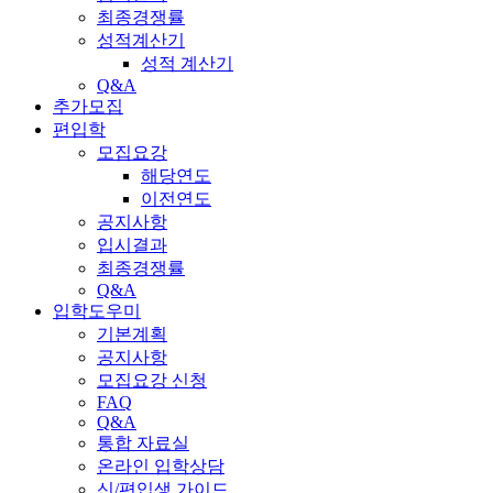
최종경쟁률
성적계산기
성적 계산기
Q&A
추가모집
편입학
모집요강
해당연도
이전연도
공지사항
입시결과
최종경쟁률
Q&A
입학도우미
기본계획
공지사항
모집요강 신청
FAQ
Q&A
통합 자료실
온라인 입학상담
신/편입생 가이드