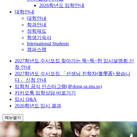
2026학년도 입학안내
대학안내
대학안내
학과안내
장학제도
학생기숙사
International Students
캠퍼스맵
2027학년도 수시모집 찾아가는 똑~똑~한 입시설명회 신
청 안내
2027학년도 수시모집 「선생님 진학차(進學茶) 왔습니
다」 신청 안내
입학처 공식 인스타그램(＠dong.sa.mu.so)
카카오톡 입학상담 바로가기
입시 Q&A
2026학년도 입시 결과
메뉴열기