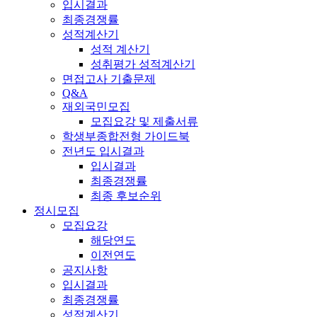
입시결과
최종경쟁률
성적계산기
성적 계산기
성취평가 성적계산기
면접고사 기출문제
Q&A
재외국민모집
모집요강 및 제출서류
학생부종합전형 가이드북
전년도 입시결과
입시결과
최종경쟁률
최종 후보순위
정시모집
모집요강
해당연도
이전연도
공지사항
입시결과
최종경쟁률
성적계산기