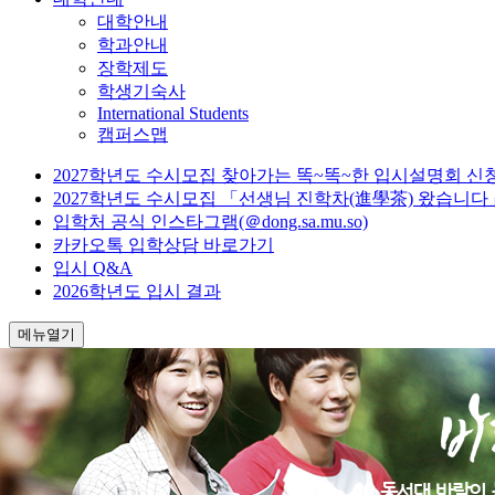
대학안내
학과안내
장학제도
학생기숙사
International Students
캠퍼스맵
2027학년도 수시모집 찾아가는 똑~똑~한 입시설명회 신
2027학년도 수시모집 「선생님 진학차(進學茶) 왔습니다
입학처 공식 인스타그램(＠dong.sa.mu.so)
카카오톡 입학상담 바로가기
입시 Q&A
2026학년도 입시 결과
메뉴열기