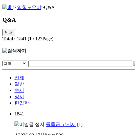
>
입학도우미
>
Q&A
Q&A
인쇄
Total :
1841
(
1
/
123
Page)
전체
일반
수시
정시
편입학
1841
정시
등록금 고지서
[1]