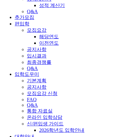
성적 계산기
Q&A
추가모집
편입학
모집요강
해당연도
이전연도
공지사항
입시결과
최종경쟁률
Q&A
입학도우미
기본계획
공지사항
모집요강 신청
FAQ
Q&A
통합 자료실
온라인 입학상담
신/편입생 가이드
2026학년도 입학안내
대학안내