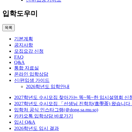
입학도우미
목록
기본계획
공지사항
모집요강 신청
FAQ
Q&A
통합 자료실
온라인 입학상담
신/편입생 가이드
2026학년도 입학안내
2027학년도 수시모집 찾아가는 똑~똑~한 입시설명회 신
2027학년도 수시모집 「선생님 진학차(進學茶) 왔습니다
입학처 공식 인스타그램(＠dong.sa.mu.so)
카카오톡 입학상담 바로가기
입시 Q&A
2026학년도 입시 결과