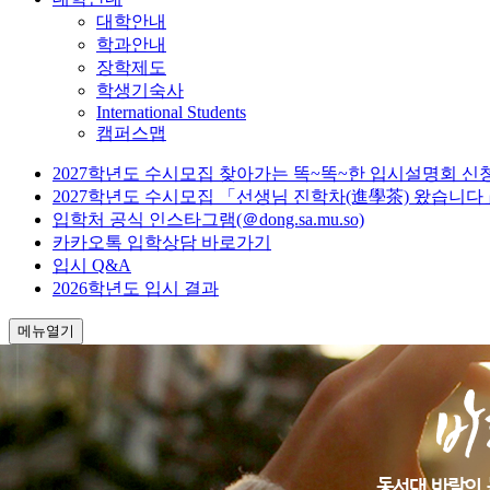
대학안내
학과안내
장학제도
학생기숙사
International Students
캠퍼스맵
2027학년도 수시모집 찾아가는 똑~똑~한 입시설명회 신
2027학년도 수시모집 「선생님 진학차(進學茶) 왔습니다
입학처 공식 인스타그램(＠dong.sa.mu.so)
카카오톡 입학상담 바로가기
입시 Q&A
2026학년도 입시 결과
메뉴열기