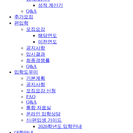
성적 계산기
Q&A
추가모집
편입학
모집요강
해당연도
이전연도
공지사항
입시결과
최종경쟁률
Q&A
입학도우미
기본계획
공지사항
모집요강 신청
FAQ
Q&A
통합 자료실
온라인 입학상담
신/편입생 가이드
2026학년도 입학안내
대학안내