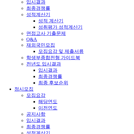
입시결과
최종경쟁률
성적계산기
성적 계산기
성취평가 성적계산기
면접고사 기출문제
Q&A
재외국민모집
모집요강 및 제출서류
학생부종합전형 가이드북
전년도 입시결과
입시결과
최종경쟁률
최종 후보순위
정시모집
모집요강
해당연도
이전연도
공지사항
입시결과
최종경쟁률
성적계산기