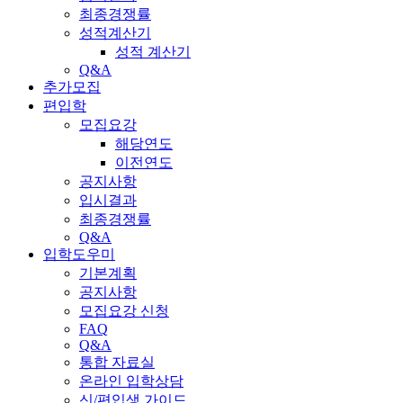
최종경쟁률
성적계산기
성적 계산기
Q&A
추가모집
편입학
모집요강
해당연도
이전연도
공지사항
입시결과
최종경쟁률
Q&A
입학도우미
기본계획
공지사항
모집요강 신청
FAQ
Q&A
통합 자료실
온라인 입학상담
신/편입생 가이드