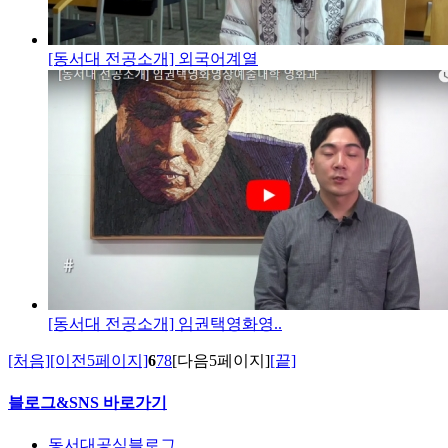
[동서대 전공소개] 외국어계열
[동서대 전공소개] 임권택영화영..
[처음]
[이전5페이지]
6
7
8
[다음5페이지]
[끝]
블로그&SNS 바로가기
동서대공식블로그