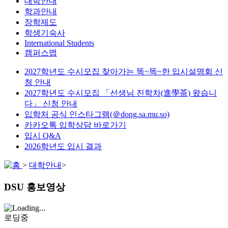
대학안내
학과안내
장학제도
학생기숙사
International Students
캠퍼스맵
2027학년도 수시모집 찾아가는 똑~똑~한 입시설명회 신
청 안내
2027학년도 수시모집 「선생님 진학차(進學茶) 왔습니
다」 신청 안내
입학처 공식 인스타그램(＠dong.sa.mu.so)
카카오톡 입학상담 바로가기
입시 Q&A
2026학년도 입시 결과
>
대학안내
>
DSU 홍보영상
로딩중