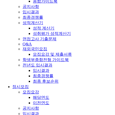
종합가이드북
공지사항
입시결과
최종경쟁률
성적계산기
성적 계산기
성취평가 성적계산기
면접고사 기출문제
Q&A
재외국민모집
모집요강 및 제출서류
학생부종합전형 가이드북
전년도 입시결과
입시결과
최종경쟁률
최종 후보순위
정시모집
모집요강
해당연도
이전연도
공지사항
입시결과