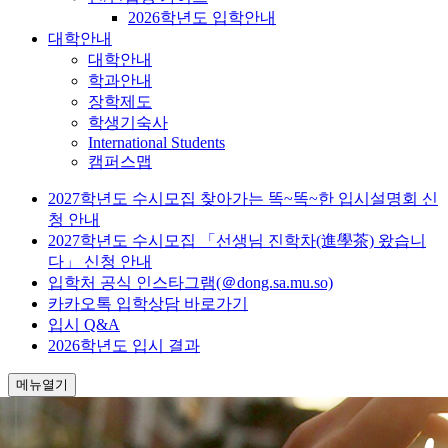
2026학년도 입학안내
대학안내
대학안내
학과안내
장학제도
학생기숙사
International Students
캠퍼스맵
2027학년도 수시모집 찾아가는 똑~똑~한 입시설명회 신
청 안내
2027학년도 수시모집 「선생님 진학차(進學茶) 왔습니
다」 신청 안내
입학처 공식 인스타그램(＠dong.sa.mu.so)
카카오톡 입학상담 바로가기
입시 Q&A
2026학년도 입시 결과
메뉴열기