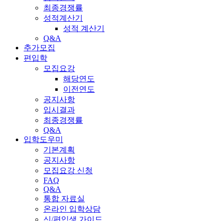
최종경쟁률
성적계산기
성적 계산기
Q&A
추가모집
편입학
모집요강
해당연도
이전연도
공지사항
입시결과
최종경쟁률
Q&A
입학도우미
기본계획
공지사항
모집요강 신청
FAQ
Q&A
통합 자료실
온라인 입학상담
신/편입생 가이드