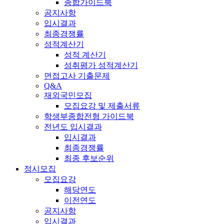
종합가이드북
공지사항
입시결과
최종경쟁률
성적계산기
성적 계산기
성취평가 성적계산기
면접고사 기출문제
Q&A
재외국민모집
모집요강 및 제출서류
학생부종합전형 가이드북
전년도 입시결과
입시결과
최종경쟁률
최종 후보순위
정시모집
모집요강
해당연도
이전연도
공지사항
입시결과