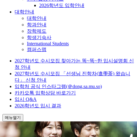
2026학년도 입학안내
대학안내
대학안내
학과안내
장학제도
학생기숙사
International Students
캠퍼스맵
2027학년도 수시모집 찾아가는 똑~똑~한 입시설명회 신
청 안내
2027학년도 수시모집 「선생님 진학차(進學茶) 왔습니
다」 신청 안내
입학처 공식 인스타그램(＠dong.sa.mu.so)
카카오톡 입학상담 바로가기
입시 Q&A
2026학년도 입시 결과
메뉴열기