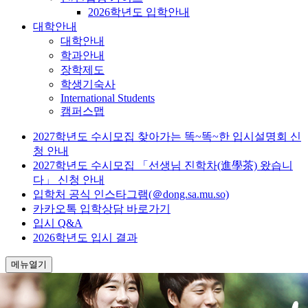
2026학년도 입학안내
대학안내
대학안내
학과안내
장학제도
학생기숙사
International Students
캠퍼스맵
2027학년도 수시모집 찾아가는 똑~똑~한 입시설명회 신
청 안내
2027학년도 수시모집 「선생님 진학차(進學茶) 왔습니
다」 신청 안내
입학처 공식 인스타그램(＠dong.sa.mu.so)
카카오톡 입학상담 바로가기
입시 Q&A
2026학년도 입시 결과
메뉴열기