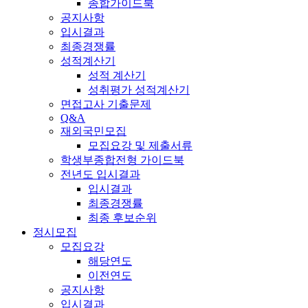
종합가이드북
공지사항
입시결과
최종경쟁률
성적계산기
성적 계산기
성취평가 성적계산기
면접고사 기출문제
Q&A
재외국민모집
모집요강 및 제출서류
학생부종합전형 가이드북
전년도 입시결과
입시결과
최종경쟁률
최종 후보순위
정시모집
모집요강
해당연도
이전연도
공지사항
입시결과