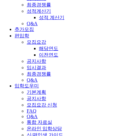
최종경쟁률
성적계산기
성적 계산기
Q&A
추가모집
편입학
모집요강
해당연도
이전연도
공지사항
입시결과
최종경쟁률
Q&A
입학도우미
기본계획
공지사항
모집요강 신청
FAQ
Q&A
통합 자료실
온라인 입학상담
신/편입생 가이드