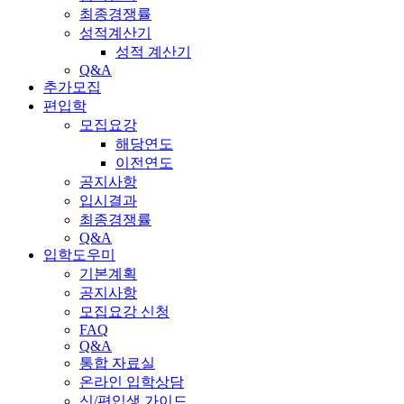
최종경쟁률
성적계산기
성적 계산기
Q&A
추가모집
편입학
모집요강
해당연도
이전연도
공지사항
입시결과
최종경쟁률
Q&A
입학도우미
기본계획
공지사항
모집요강 신청
FAQ
Q&A
통합 자료실
온라인 입학상담
신/편입생 가이드