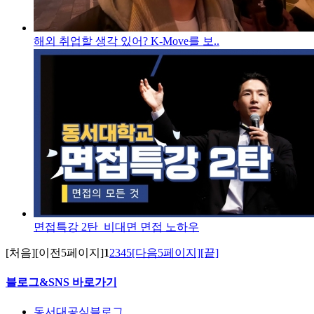
해외 취업할 생각 있어? K-Move를 보..
면접특강 2탄_비대면 면접 노하우
[처음]
[이전5페이지]
1
2
3
4
5
[다음5페이지]
[끝]
블로그&SNS 바로가기
동서대공식블로그