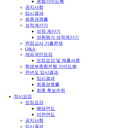
종합가이드북
공지사항
입시결과
최종경쟁률
성적계산기
성적 계산기
성취평가 성적계산기
면접고사 기출문제
Q&A
재외국민모집
모집요강 및 제출서류
학생부종합전형 가이드북
전년도 입시결과
입시결과
최종경쟁률
최종 후보순위
정시모집
모집요강
해당연도
이전연도
공지사항
입시결과