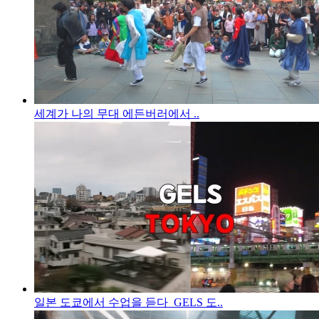
세계가 나의 무대 에든버러에서 ..
일본 도쿄에서 수업을 듣다_GELS 도..