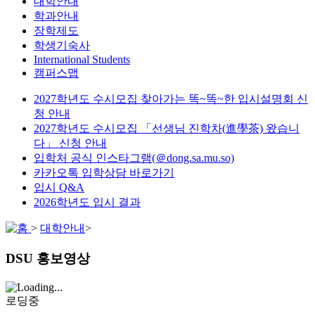
대학안내
학과안내
장학제도
학생기숙사
International Students
캠퍼스맵
2027학년도 수시모집 찾아가는 똑~똑~한 입시설명회 신
청 안내
2027학년도 수시모집 「선생님 진학차(進學茶) 왔습니
다」 신청 안내
입학처 공식 인스타그램(＠dong.sa.mu.so)
카카오톡 입학상담 바로가기
입시 Q&A
2026학년도 입시 결과
>
대학안내
>
DSU 홍보영상
로딩중