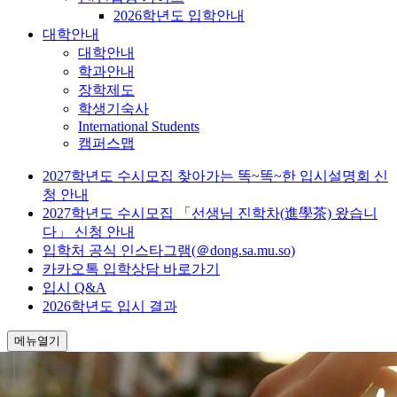
2026학년도 입학안내
대학안내
대학안내
학과안내
장학제도
학생기숙사
International Students
캠퍼스맵
2027학년도 수시모집 찾아가는 똑~똑~한 입시설명회 신
청 안내
2027학년도 수시모집 「선생님 진학차(進學茶) 왔습니
다」 신청 안내
입학처 공식 인스타그램(＠dong.sa.mu.so)
카카오톡 입학상담 바로가기
입시 Q&A
2026학년도 입시 결과
메뉴열기